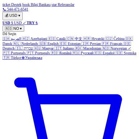
ticket Destek
book Bilgi Bankası
star Referanslar
📞 544-471-6541
💰
USD
▾
USD
$ USD
✓
TRY
₺
🇳🇴
NO
▾
Dil Seçin
🇸🇦
العربية
🇦🇿
Azerbaijani
🇪🇸
Català
🇨🇳
中文
🇭🇷
Hrvatski
🇨🇿
Čeština
🇩🇰
Dansk
🇳🇱
Nederlands
🇬🇧
English
🇪🇪
Estonian
🇮🇷
Persian
🇫🇷
Français
🇩🇪
Deutsch
🇮🇱
עברית
🇭🇺
Magyar
🇮🇹
Italiano
🇲🇰
Macedonian
🇳🇴
Norwegian
✓
🇵🇹
Português
🇵🇹
Português
🇷🇴
Română
🇷🇺
Русский
🇪🇸
Español
🇸🇪
Svenska
🇹🇷
Türkçe
🌐
Українська