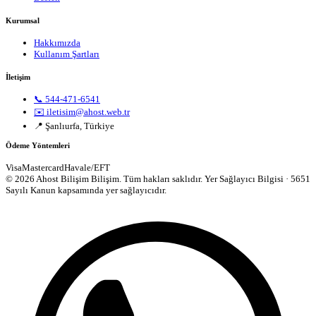
Kurumsal
Hakkımızda
Kullanım Şartları
İletişim
📞 544-471-6541
✉️ iletisim@ahost.web.tr
📍 Şanlıurfa, Türkiye
Ödeme Yöntemleri
Visa
Mastercard
Havale/EFT
© 2026 Ahost Bilişim Bilişim. Tüm hakları saklıdır.
Yer Sağlayıcı Bilgisi · 5651
Sayılı Kanun kapsamında yer sağlayıcıdır.