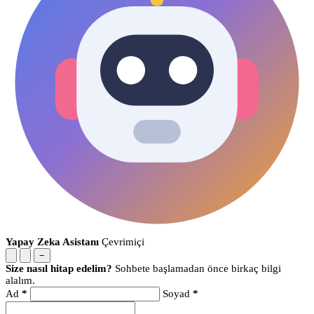
Yapay Zeka Asistanı
Çevrimiçi
−
Size nasıl hitap edelim?
Sohbete başlamadan önce birkaç bilgi
alalım.
Ad
*
Soyad
*