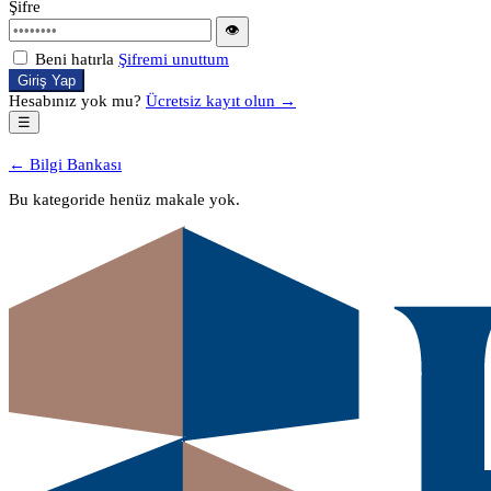
Şifre
👁
Beni hatırla
Şifremi unuttum
Giriş Yap
Hesabınız yok mu?
Ücretsiz kayıt olun →
☰
← Bilgi Bankası
Bu kategoride henüz makale yok.