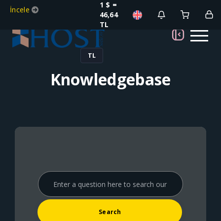
1 $ =
İncele
46,64
TL
TL
Knowledgebase