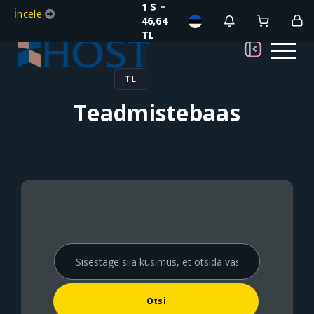
1 $ =
İncele
46,64
TL
TL
Teadmistebaas