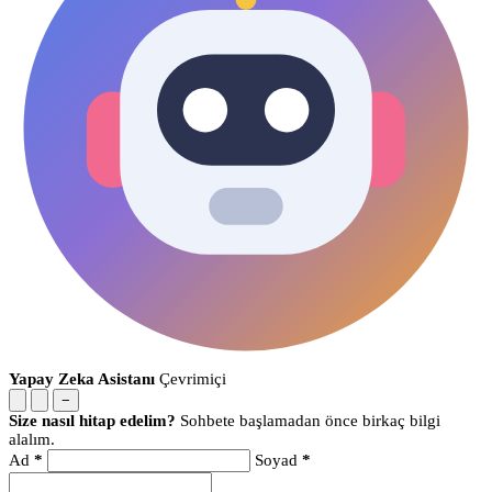
Yapay Zeka Asistanı
Çevrimiçi
−
Size nasıl hitap edelim?
Sohbete başlamadan önce birkaç bilgi
alalım.
Ad
*
Soyad
*