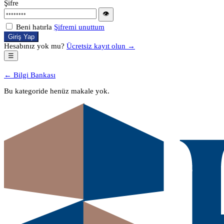
Şifre
👁
Beni hatırla
Şifremi unuttum
Giriş Yap
Hesabınız yok mu?
Ücretsiz kayıt olun →
☰
← Bilgi Bankası
Bu kategoride henüz makale yok.