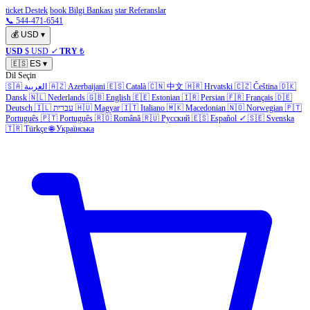
ticket Destek
book Bilgi Bankası
star Referanslar
📞 544-471-6541
💰
USD
▾
USD
$ USD
✓
TRY
₺
🇪🇸
ES
▾
Dil Seçin
🇸🇦
العربية
🇦🇿
Azerbaijani
🇪🇸
Català
🇨🇳
中文
🇭🇷
Hrvatski
🇨🇿
Čeština
🇩🇰
Dansk
🇳🇱
Nederlands
🇬🇧
English
🇪🇪
Estonian
🇮🇷
Persian
🇫🇷
Français
🇩🇪
Deutsch
🇮🇱
עברית
🇭🇺
Magyar
🇮🇹
Italiano
🇲🇰
Macedonian
🇳🇴
Norwegian
🇵🇹
Português
🇵🇹
Português
🇷🇴
Română
🇷🇺
Русский
🇪🇸
Español
✓
🇸🇪
Svenska
🇹🇷
Türkçe
🌐
Українська