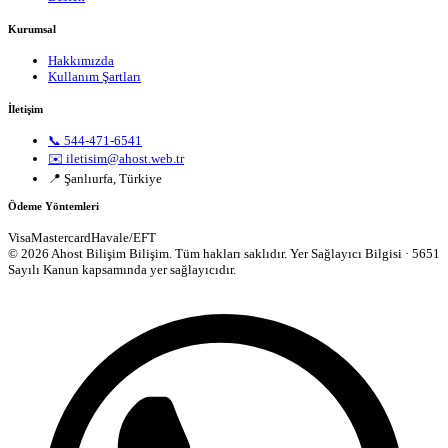
Kurumsal
Hakkımızda
Kullanım Şartları
İletişim
📞 544-471-6541
✉️ iletisim@ahost.web.tr
📍 Şanlıurfa, Türkiye
Ödeme Yöntemleri
Visa
Mastercard
Havale/EFT
© 2026 Ahost Bilişim Bilişim. Tüm hakları saklıdır.
Yer Sağlayıcı Bilgisi · 5651
Sayılı Kanun kapsamında yer sağlayıcıdır.