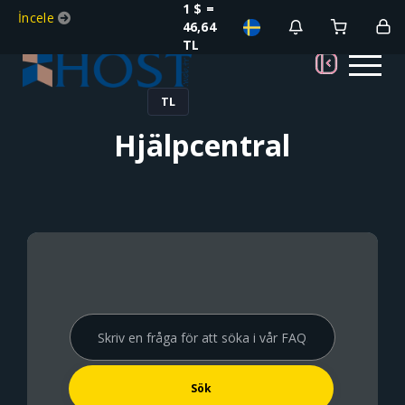
1 $ =
İncele
46,64
TL
TL
Hjälpcentral