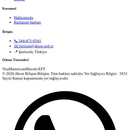
Kurumsal
Hakkımızda
Kullanım Şartları
İletişim
📞 544-471-6541
✉️ iletisim@ahost.web.tr
📍 Şanlıurfa, Türkiye
Ödeme Yöntemleri
Visa
Mastercard
Havale/EFT
© 2026 Ahost Bilişim Bilişim. Tüm hakları saklıdır.
Yer Sağlayıcı Bilgisi · 5651
Sayılı Kanun kapsamında yer sağlayıcıdır.