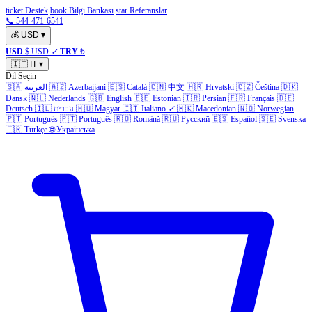
ticket Destek
book Bilgi Bankası
star Referanslar
📞 544-471-6541
💰
USD
▾
USD
$ USD
✓
TRY
₺
🇮🇹
IT
▾
Dil Seçin
🇸🇦
العربية
🇦🇿
Azerbaijani
🇪🇸
Català
🇨🇳
中文
🇭🇷
Hrvatski
🇨🇿
Čeština
🇩🇰
Dansk
🇳🇱
Nederlands
🇬🇧
English
🇪🇪
Estonian
🇮🇷
Persian
🇫🇷
Français
🇩🇪
Deutsch
🇮🇱
עברית
🇭🇺
Magyar
🇮🇹
Italiano
✓
🇲🇰
Macedonian
🇳🇴
Norwegian
🇵🇹
Português
🇵🇹
Português
🇷🇴
Română
🇷🇺
Русский
🇪🇸
Español
🇸🇪
Svenska
🇹🇷
Türkçe
🌐
Українська