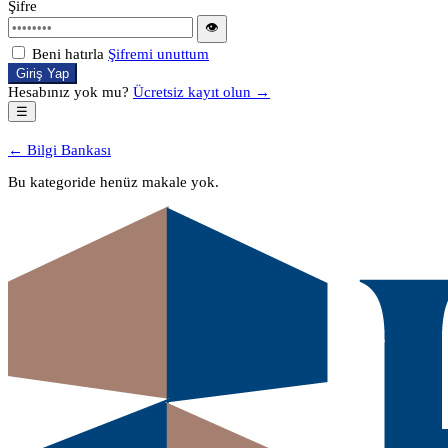
Şifre
👁
Beni hatırla
Şifremi unuttum
Giriş Yap
Hesabınız yok mu?
Ücretsiz kayıt olun →
☰
← Bilgi Bankası
Bu kategoride henüz makale yok.