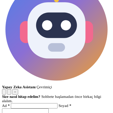
Yapay Zeka Asistanı
Çevrimiçi
−
Size nasıl hitap edelim?
Sohbete başlamadan önce birkaç bilgi
alalım.
Ad
*
Soyad
*