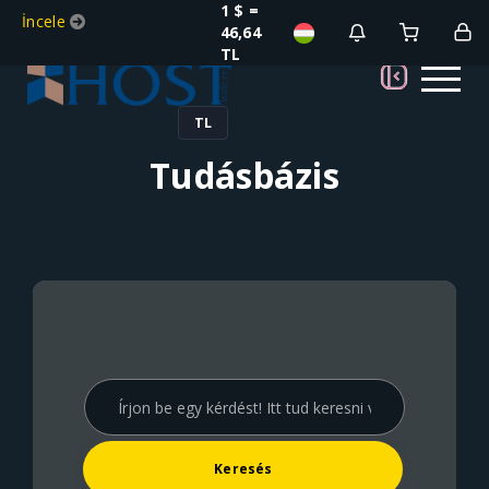
1 $ =
İncele
46,64
TL
TL
Tudásbázis