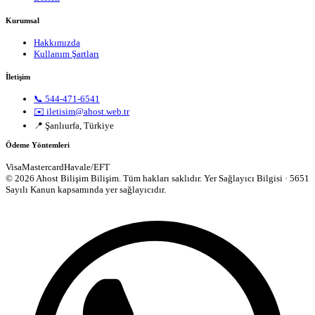
Kurumsal
Hakkımızda
Kullanım Şartları
İletişim
📞 544-471-6541
✉️ iletisim@ahost.web.tr
📍 Şanlıurfa, Türkiye
Ödeme Yöntemleri
Visa
Mastercard
Havale/EFT
© 2026 Ahost Bilişim Bilişim. Tüm hakları saklıdır.
Yer Sağlayıcı Bilgisi · 5651
Sayılı Kanun kapsamında yer sağlayıcıdır.