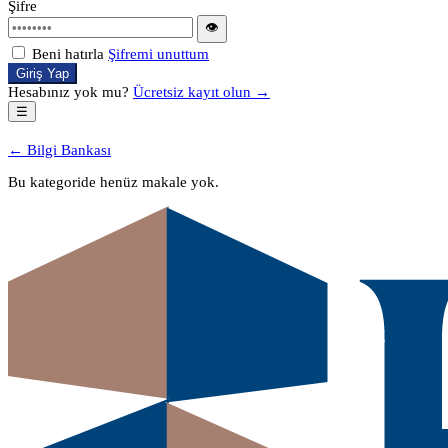
Şifre
👁
Beni hatırla
Şifremi unuttum
Giriş Yap
Hesabınız yok mu?
Ücretsiz kayıt olun →
☰
← Bilgi Bankası
Bu kategoride henüz makale yok.