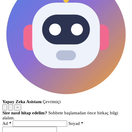
Yapay Zeka Asistanı
Çevrimiçi
−
Size nasıl hitap edelim?
Sohbete başlamadan önce birkaç bilgi
alalım.
Ad
*
Soyad
*