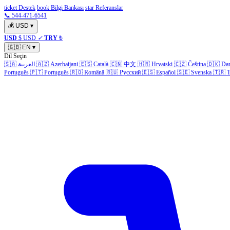
ticket Destek
book Bilgi Bankası
star Referanslar
📞 544-471-6541
💰
USD
▾
USD
$ USD
✓
TRY
₺
🇬🇧
EN
▾
Dil Seçin
🇸🇦
العربية
🇦🇿
Azerbaijani
🇪🇸
Català
🇨🇳
中文
🇭🇷
Hrvatski
🇨🇿
Čeština
🇩🇰
Da
Português
🇵🇹
Português
🇷🇴
Română
🇷🇺
Русский
🇪🇸
Español
🇸🇪
Svenska
🇹🇷
T