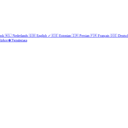
nsk
🇳🇱
Nederlands
🇬🇧
English
✓
🇪🇪
Estonian
🇮🇷
Persian
🇫🇷
Français
🇩🇪
Deutsc
ürkçe
🌐
Українська