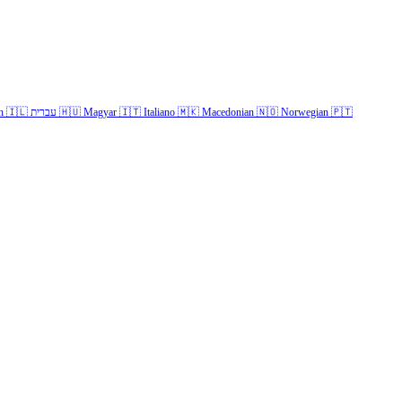
h
🇮🇱
עברית
🇭🇺
Magyar
🇮🇹
Italiano
🇲🇰
Macedonian
🇳🇴
Norwegian
🇵🇹