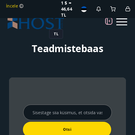
1 $ =
İncele
46,64
TL
TL
Teadmistebaas