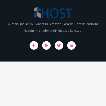
Autoriõigus © 2026 Ahost Bilişim Web Tasarım Domain Android
Hosting Hizmetleri. Kõik õigused kaitstud.