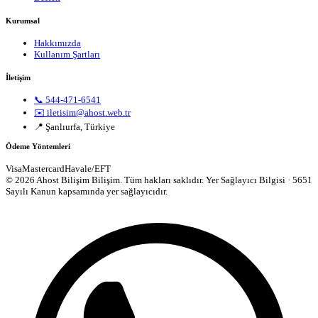
Kurumsal
Hakkımızda
Kullanım Şartları
İletişim
📞 544-471-6541
✉️ iletisim@ahost.web.tr
📍 Şanlıurfa, Türkiye
Ödeme Yöntemleri
Visa
Mastercard
Havale/EFT
© 2026 Ahost Bilişim Bilişim. Tüm hakları saklıdır.
Yer Sağlayıcı Bilgisi · 5651
Sayılı Kanun kapsamında yer sağlayıcıdır.