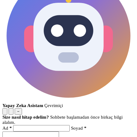
Yapay Zeka Asistanı
Çevrimiçi
−
Size nasıl hitap edelim?
Sohbete başlamadan önce birkaç bilgi
alalım.
Ad
*
Soyad
*