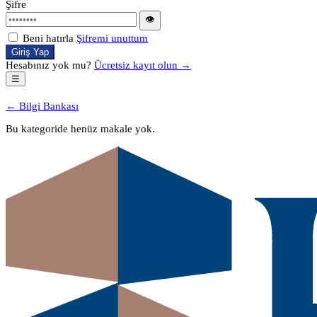
Şifre
👁
Beni hatırla
Şifremi unuttum
Giriş Yap
Hesabınız yok mu?
Ücretsiz kayıt olun →
☰
← Bilgi Bankası
Bu kategoride henüz makale yok.