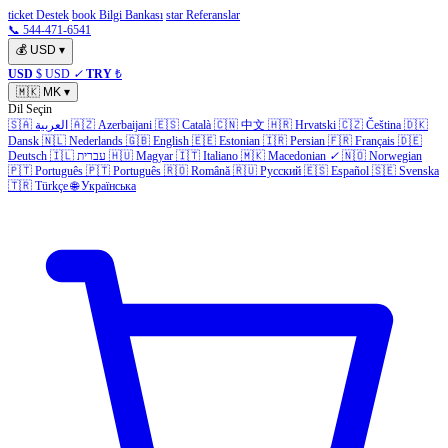
ticket Destek
book Bilgi Bankası
star Referanslar
📞 544-471-6541
💰
USD
▾
USD
$ USD
✓
TRY
₺
🇲🇰
MK
▾
Dil Seçin
🇸🇦
العربية
🇦🇿
Azerbaijani
🇪🇸
Català
🇨🇳
中文
🇭🇷
Hrvatski
🇨🇿
Čeština
🇩🇰
Dansk
🇳🇱
Nederlands
🇬🇧
English
🇪🇪
Estonian
🇮🇷
Persian
🇫🇷
Français
🇩🇪
Deutsch
🇮🇱
עברית
🇭🇺
Magyar
🇮🇹
Italiano
🇲🇰
Macedonian
✓
🇳🇴
Norwegian
🇵🇹
Português
🇵🇹
Português
🇷🇴
Română
🇷🇺
Русский
🇪🇸
Español
🇸🇪
Svenska
🇹🇷
Türkçe
🌐
Українська