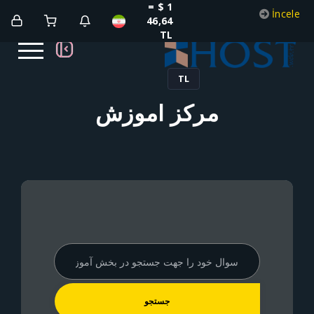
1 $ =
46,64
TL
TL
مرکز آموزش