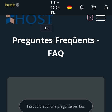
1 $ =
İncele
46,64
TL
TL
Preguntes Freqüents -
FAQ