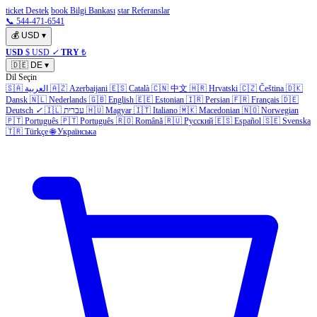
ticket Destek
book Bilgi Bankası
star Referanslar
📞 544-471-6541
💰
USD
▾
USD
$ USD
✓
TRY
₺
🇩🇪
DE
▾
Dil Seçin
🇸🇦
العربية
🇦🇿
Azerbaijani
🇪🇸
Català
🇨🇳
中文
🇭🇷
Hrvatski
🇨🇿
Čeština
🇩🇰
Dansk
🇳🇱
Nederlands
🇬🇧
English
🇪🇪
Estonian
🇮🇷
Persian
🇫🇷
Français
🇩🇪
Deutsch
✓
🇮🇱
עברית
🇭🇺
Magyar
🇮🇹
Italiano
🇲🇰
Macedonian
🇳🇴
Norwegian
🇵🇹
Português
🇵🇹
Português
🇷🇴
Română
🇷🇺
Русский
🇪🇸
Español
🇸🇪
Svenska
🇹🇷
Türkçe
🌐
Українська