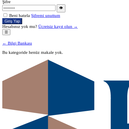
Şifre
👁
Beni hatırla
Şifremi unuttum
Giriş Yap
Hesabınız yok mu?
Ücretsiz kayıt olun →
☰
← Bilgi Bankası
Bu kategoride henüz makale yok.