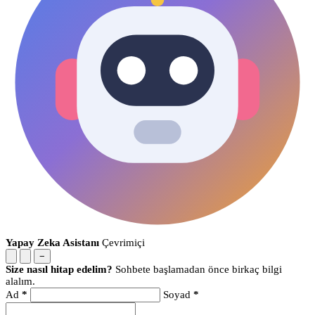
Yapay Zeka Asistanı
Çevrimiçi
−
Size nasıl hitap edelim?
Sohbete başlamadan önce birkaç bilgi
alalım.
Ad
*
Soyad
*