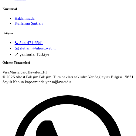
Kurumsal
Hakkımızda
Kullanım Şartları
İletişim
📞 544-471-6541
✉️ iletisim@ahost.web.tr
📍 Şanlıurfa, Türkiye
Ödeme Yöntemleri
Visa
Mastercard
Havale/EFT
© 2026 Ahost Bilişim Bilişim. Tüm hakları saklıdır.
Yer Sağlayıcı Bilgisi · 5651
Sayılı Kanun kapsamında yer sağlayıcıdır.