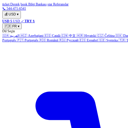
ticket Destek
book Bilgi Bankası
star Referanslar
📞 544-471-6541
💰
USD
▾
USD
$ USD
✓
TRY
₺
🇫🇷
FR
▾
Dil Seçin
🇸🇦
العربية
🇦🇿
Azerbaijani
🇪🇸
Català
🇨🇳
中文
🇭🇷
Hrvatski
🇨🇿
Čeština
🇩🇰
Da
Português
🇵🇹
Português
🇷🇴
Română
🇷🇺
Русский
🇪🇸
Español
🇸🇪
Svenska
🇹🇷
T