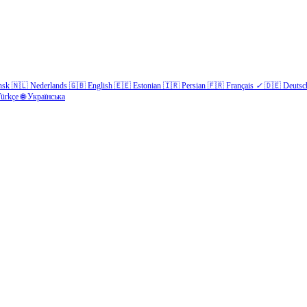
nsk
🇳🇱
Nederlands
🇬🇧
English
🇪🇪
Estonian
🇮🇷
Persian
🇫🇷
Français
✓
🇩🇪
Deutsc
ürkçe
🌐
Українська