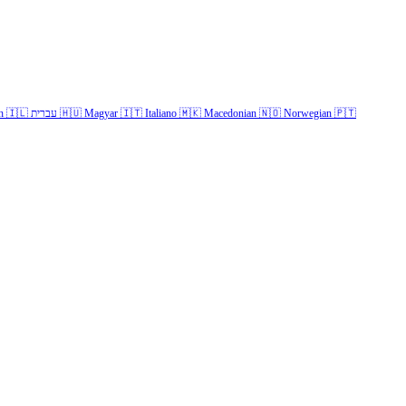
h
🇮🇱
עברית
🇭🇺
Magyar
🇮🇹
Italiano
🇲🇰
Macedonian
🇳🇴
Norwegian
🇵🇹