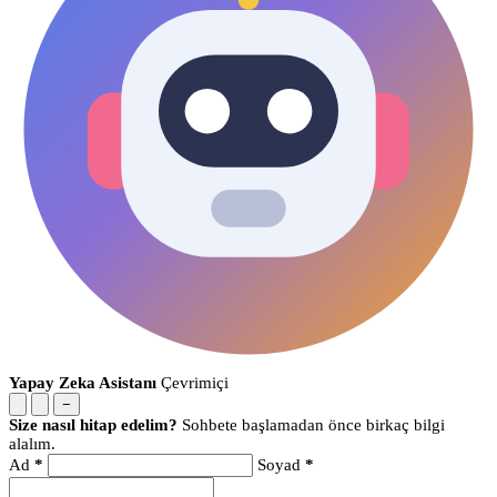
Yapay Zeka Asistanı
Çevrimiçi
−
Size nasıl hitap edelim?
Sohbete başlamadan önce birkaç bilgi
alalım.
Ad
*
Soyad
*