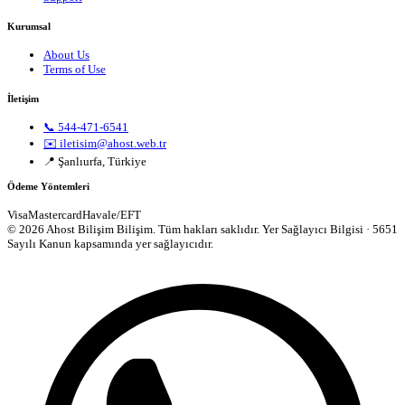
Kurumsal
About Us
Terms of Use
İletişim
📞 544-471-6541
✉️ iletisim@ahost.web.tr
📍 Şanlıurfa, Türkiye
Ödeme Yöntemleri
Visa
Mastercard
Havale/EFT
© 2026 Ahost Bilişim Bilişim. Tüm hakları saklıdır.
Yer Sağlayıcı Bilgisi · 5651
Sayılı Kanun kapsamında yer sağlayıcıdır.