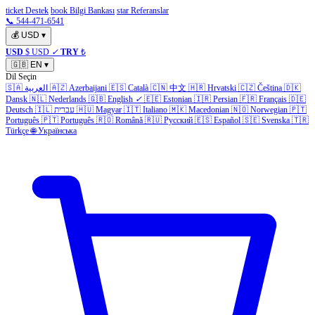
ticket Destek
book Bilgi Bankası
star Referanslar
📞 544-471-6541
💰
USD
▾
USD
$ USD
✓
TRY
₺
🇬🇧
EN
▾
Dil Seçin
🇸🇦
العربية
🇦🇿
Azerbaijani
🇪🇸
Català
🇨🇳
中文
🇭🇷
Hrvatski
🇨🇿
Čeština
🇩🇰
Dansk
🇳🇱
Nederlands
🇬🇧
English
✓
🇪🇪
Estonian
🇮🇷
Persian
🇫🇷
Français
🇩🇪
Deutsch
🇮🇱
עברית
🇭🇺
Magyar
🇮🇹
Italiano
🇲🇰
Macedonian
🇳🇴
Norwegian
🇵🇹
Português
🇵🇹
Português
🇷🇴
Română
🇷🇺
Русский
🇪🇸
Español
🇸🇪
Svenska
🇹🇷
Türkçe
🌐
Українська