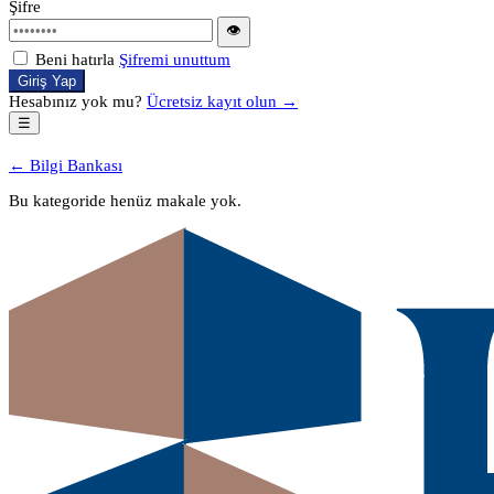
Şifre
👁
Beni hatırla
Şifremi unuttum
Giriş Yap
Hesabınız yok mu?
Ücretsiz kayıt olun →
☰
← Bilgi Bankası
Bu kategoride henüz makale yok.