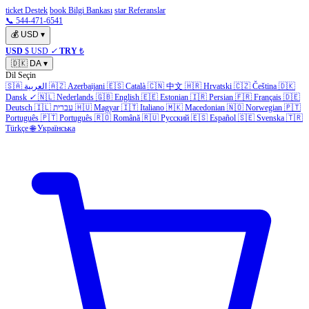
ticket Destek
book Bilgi Bankası
star Referanslar
📞 544-471-6541
💰
USD
▾
USD
$ USD
✓
TRY
₺
🇩🇰
DA
▾
Dil Seçin
🇸🇦
العربية
🇦🇿
Azerbaijani
🇪🇸
Català
🇨🇳
中文
🇭🇷
Hrvatski
🇨🇿
Čeština
🇩🇰
Dansk
✓
🇳🇱
Nederlands
🇬🇧
English
🇪🇪
Estonian
🇮🇷
Persian
🇫🇷
Français
🇩🇪
Deutsch
🇮🇱
עברית
🇭🇺
Magyar
🇮🇹
Italiano
🇲🇰
Macedonian
🇳🇴
Norwegian
🇵🇹
Português
🇵🇹
Português
🇷🇴
Română
🇷🇺
Русский
🇪🇸
Español
🇸🇪
Svenska
🇹🇷
Türkçe
🌐
Українська