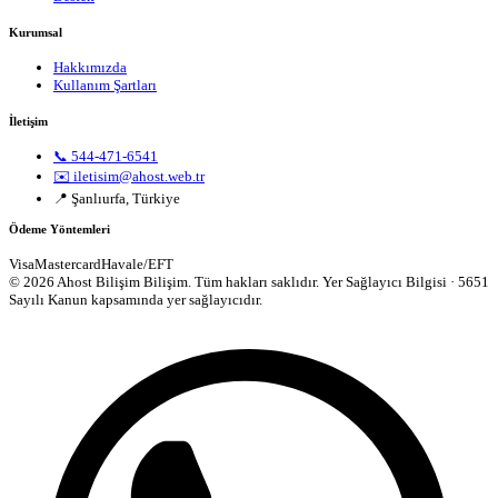
Kurumsal
Hakkımızda
Kullanım Şartları
İletişim
📞 544-471-6541
✉️ iletisim@ahost.web.tr
📍 Şanlıurfa, Türkiye
Ödeme Yöntemleri
Visa
Mastercard
Havale/EFT
© 2026 Ahost Bilişim Bilişim. Tüm hakları saklıdır.
Yer Sağlayıcı Bilgisi · 5651
Sayılı Kanun kapsamında yer sağlayıcıdır.