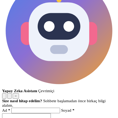
Yapay Zeka Asistanı
Çevrimiçi
−
Size nasıl hitap edelim?
Sohbete başlamadan önce birkaç bilgi
alalım.
Ad
*
Soyad
*