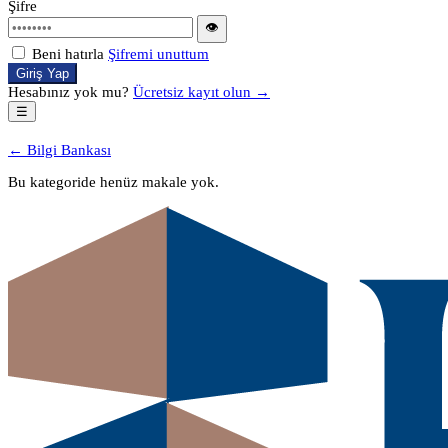
Şifre
👁
Beni hatırla
Şifremi unuttum
Giriş Yap
Hesabınız yok mu?
Ücretsiz kayıt olun →
☰
← Bilgi Bankası
Bu kategoride henüz makale yok.