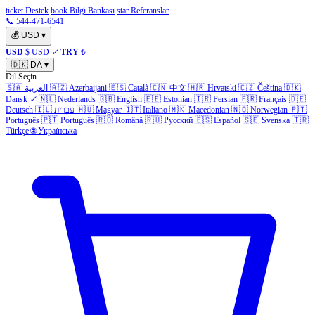
ticket Destek
book Bilgi Bankası
star Referanslar
📞 544-471-6541
💰
USD
▾
USD
$ USD
✓
TRY
₺
🇩🇰
DA
▾
Dil Seçin
🇸🇦
العربية
🇦🇿
Azerbaijani
🇪🇸
Català
🇨🇳
中文
🇭🇷
Hrvatski
🇨🇿
Čeština
🇩🇰
Dansk
✓
🇳🇱
Nederlands
🇬🇧
English
🇪🇪
Estonian
🇮🇷
Persian
🇫🇷
Français
🇩🇪
Deutsch
🇮🇱
עברית
🇭🇺
Magyar
🇮🇹
Italiano
🇲🇰
Macedonian
🇳🇴
Norwegian
🇵🇹
Português
🇵🇹
Português
🇷🇴
Română
🇷🇺
Русский
🇪🇸
Español
🇸🇪
Svenska
🇹🇷
Türkçe
🌐
Українська