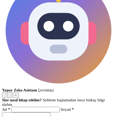
Yapay Zeka Asistanı
Çevrimiçi
−
Size nasıl hitap edelim?
Sohbete başlamadan önce birkaç bilgi
alalım.
Ad
*
Soyad
*