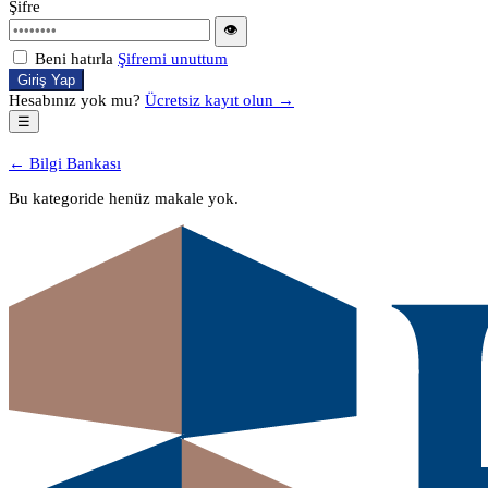
Şifre
👁
Beni hatırla
Şifremi unuttum
Giriş Yap
Hesabınız yok mu?
Ücretsiz kayıt olun →
☰
← Bilgi Bankası
Bu kategoride henüz makale yok.