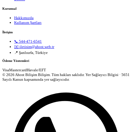
Kurumsal
Hakkımızda
Kullanım Şartları
İletişim
📞 544-471-6541
✉️ iletisim@ahost.web.tr
📍 Şanlıurfa, Türkiye
Ödeme Yöntemleri
Visa
Mastercard
Havale/EFT
© 2026 Ahost Bilişim Bilişim. Tüm hakları saklıdır.
Yer Sağlayıcı Bilgisi · 5651
Sayılı Kanun kapsamında yer sağlayıcıdır.