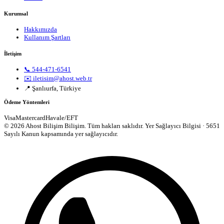
Kurumsal
Hakkımızda
Kullanım Şartları
İletişim
📞 544-471-6541
✉️ iletisim@ahost.web.tr
📍 Şanlıurfa, Türkiye
Ödeme Yöntemleri
Visa
Mastercard
Havale/EFT
© 2026 Ahost Bilişim Bilişim. Tüm hakları saklıdır.
Yer Sağlayıcı Bilgisi · 5651
Sayılı Kanun kapsamında yer sağlayıcıdır.