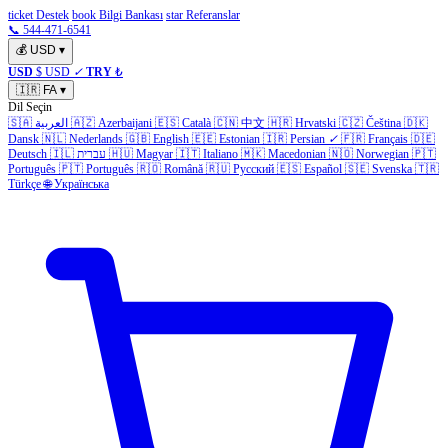
ticket Destek
book Bilgi Bankası
star Referanslar
📞 544-471-6541
💰
USD
▾
USD
$ USD
✓
TRY
₺
🇮🇷
FA
▾
Dil Seçin
🇩🇰
Čeština
🇨🇿
Hrvatski
🇭🇷
中文
🇨🇳
Català
🇪🇸
Azerbaijani
🇦🇿
العربية
🇸🇦
Dansk
🇳🇱
Nederlands
🇬🇧
English
🇪🇪
Estonian
🇮🇷
Persian
✓
🇫🇷
Français
🇩🇪
🇵🇹
Norwegian
🇳🇴
Macedonian
🇲🇰
Italiano
🇮🇹
Magyar
🇭🇺
עברית
🇮🇱
Deutsch
Português
🇵🇹
Português
🇷🇴
Română
🇷🇺
Русский
🇪🇸
Español
🇸🇪
Svenska
🇹🇷
Türkçe
🌐
Українська