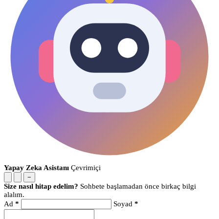
Yapay Zeka Asistanı
Çevrimiçi
−
Size nasıl hitap edelim?
Sohbete başlamadan önce birkaç bilgi
alalım.
Ad
*
Soyad
*