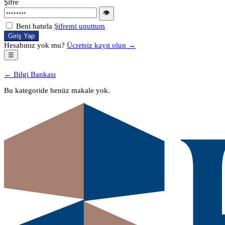
Şifre
👁
Beni hatırla
Şifremi unuttum
Giriş Yap
Hesabınız yok mu?
Ücretsiz kayıt olun →
☰
← Bilgi Bankası
Bu kategoride henüz makale yok.