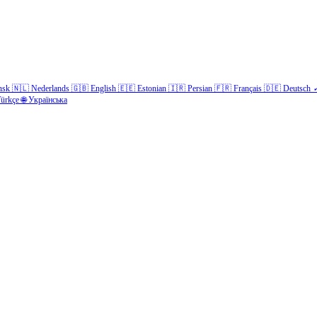
nsk
🇳🇱
Nederlands
🇬🇧
English
🇪🇪
Estonian
🇮🇷
Persian
🇫🇷
Français
🇩🇪
Deutsch
ürkçe
🌐
Українська