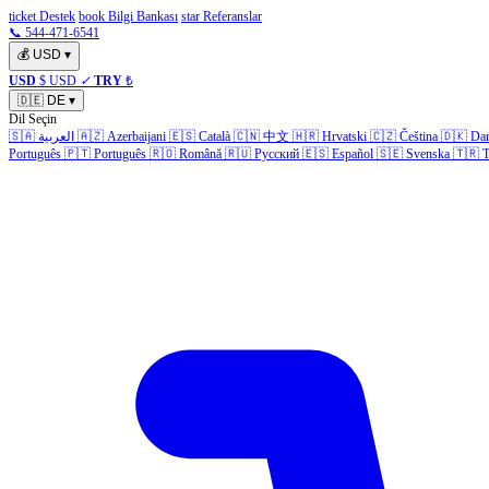
ticket Destek
book Bilgi Bankası
star Referanslar
📞 544-471-6541
💰
USD
▾
USD
$ USD
✓
TRY
₺
🇩🇪
DE
▾
Dil Seçin
🇸🇦
العربية
🇦🇿
Azerbaijani
🇪🇸
Català
🇨🇳
中文
🇭🇷
Hrvatski
🇨🇿
Čeština
🇩🇰
Da
Português
🇵🇹
Português
🇷🇴
Română
🇷🇺
Русский
🇪🇸
Español
🇸🇪
Svenska
🇹🇷
T