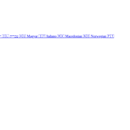
✓
🇮🇱
עברית
🇭🇺
Magyar
🇮🇹
Italiano
🇲🇰
Macedonian
🇳🇴
Norwegian
🇵🇹