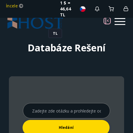
1 $ =
İncele
46,64
TL
TL
Databáze Řešení