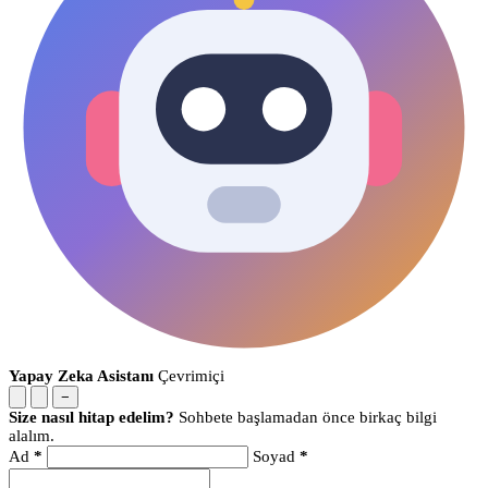
Yapay Zeka Asistanı
Çevrimiçi
−
Size nasıl hitap edelim?
Sohbete başlamadan önce birkaç bilgi
alalım.
Ad
*
Soyad
*