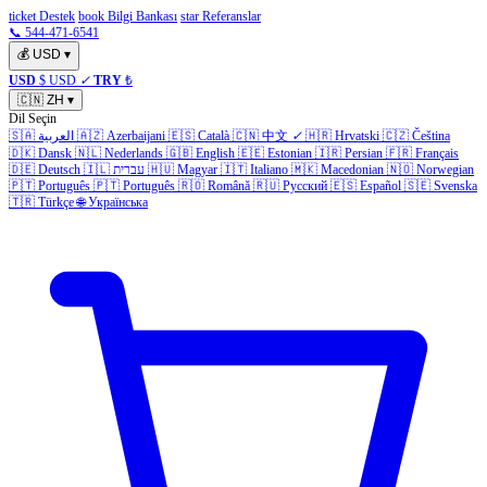
ticket Destek
book Bilgi Bankası
star Referanslar
📞 544-471-6541
💰
USD
▾
USD
$ USD
✓
TRY
₺
🇨🇳
ZH
▾
Dil Seçin
🇸🇦
العربية
🇦🇿
Azerbaijani
🇪🇸
Català
🇨🇳
中文
✓
🇭🇷
Hrvatski
🇨🇿
Čeština
🇩🇰
Dansk
🇳🇱
Nederlands
🇬🇧
English
🇪🇪
Estonian
🇮🇷
Persian
🇫🇷
Français
🇩🇪
Deutsch
🇮🇱
עברית
🇭🇺
Magyar
🇮🇹
Italiano
🇲🇰
Macedonian
🇳🇴
Norwegian
🇵🇹
Português
🇵🇹
Português
🇷🇴
Română
🇷🇺
Русский
🇪🇸
Español
🇸🇪
Svenska
🇹🇷
Türkçe
🌐
Українська