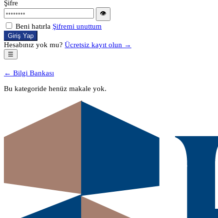
Şifre
👁
Beni hatırla
Şifremi unuttum
Giriş Yap
Hesabınız yok mu?
Ücretsiz kayıt olun →
☰
← Bilgi Bankası
Bu kategoride henüz makale yok.