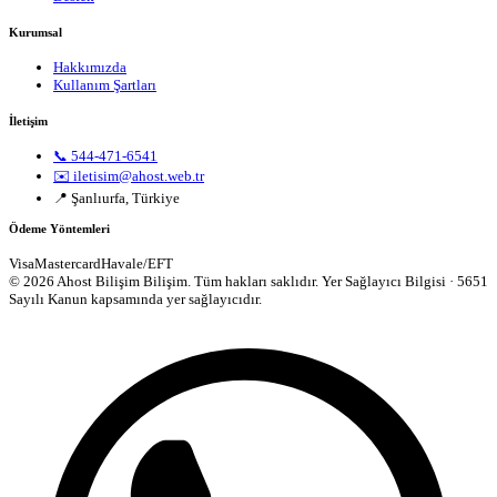
Kurumsal
Hakkımızda
Kullanım Şartları
İletişim
📞 544-471-6541
✉️ iletisim@ahost.web.tr
📍 Şanlıurfa, Türkiye
Ödeme Yöntemleri
Visa
Mastercard
Havale/EFT
© 2026 Ahost Bilişim Bilişim. Tüm hakları saklıdır.
Yer Sağlayıcı Bilgisi · 5651
Sayılı Kanun kapsamında yer sağlayıcıdır.