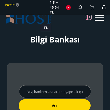
1 $ =
İncele
46,64
TL
TL
Bilgi Bankası