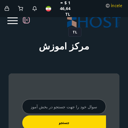
1 $ =
46,64
TL
TL
مرکز آموزش