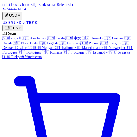
ticket Destek
book Bilgi Bankası
star Referanslar
📞 544-471-6541
💰
USD
▾
USD
$ USD
✓
TRY
₺
🇪🇸
ES
▾
Dil Seçin
🇸🇦
العربية
🇦🇿
Azerbaijani
🇪🇸
Català
🇨🇳
中文
🇭🇷
Hrvatski
🇨🇿
Čeština
🇩🇰
Dansk
🇳🇱
Nederlands
🇬🇧
English
🇪🇪
Estonian
🇮🇷
Persian
🇫🇷
Français
🇩🇪
Deutsch
🇮🇱
עברית
🇭🇺
Magyar
🇮🇹
Italiano
🇲🇰
Macedonian
🇳🇴
Norwegian
🇵🇹
Português
🇵🇹
Português
🇷🇴
Română
🇷🇺
Русский
🇪🇸
Español
✓
🇸🇪
Svenska
🇹🇷
Türkçe
🌐
Українська