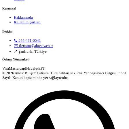
Kurumsal
Hakkımızda
Kullanım Şartları
İletişim
📞 544-471-6541
✉️ iletisim@ahost.web.tr
📍 Şanlıurfa, Türkiye
Ödeme Yöntemleri
Visa
Mastercard
Havale/EFT
© 2026 Ahost Bilişim Bilişim. Tüm hakları saklıdır.
Yer Sağlayıcı Bilgisi · 5651
Sayılı Kanun kapsamında yer sağlayıcıdır.