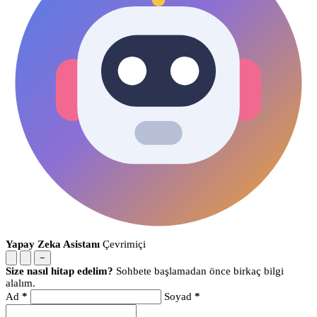
Yapay Zeka Asistanı
Çevrimiçi
−
Size nasıl hitap edelim?
Sohbete başlamadan önce birkaç bilgi
alalım.
Ad
*
Soyad
*