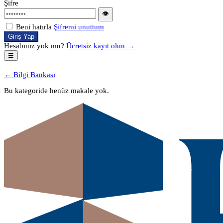
Şifre
👁
Beni hatırla
Şifremi unuttum
Giriş Yap
Hesabınız yok mu?
Ücretsiz kayıt olun →
☰
← Bilgi Bankası
Bu kategoride henüz makale yok.