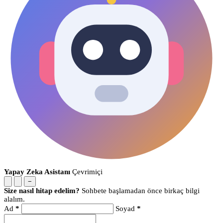
Yapay Zeka Asistanı
Çevrimiçi
−
Size nasıl hitap edelim?
Sohbete başlamadan önce birkaç bilgi
alalım.
Ad
*
Soyad
*