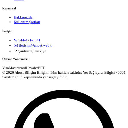
Kurumsal
Hakkımızda
Kullanım Şartları
İletişim
📞 544-471-6541
✉️ iletisim@ahost.web.tr
📍 Şanlıurfa, Türkiye
Ödeme Yöntemleri
Visa
Mastercard
Havale/EFT
© 2026 Ahost Bilişim Bilişim. Tüm hakları saklıdır.
Yer Sağlayıcı Bilgisi · 5651
Sayılı Kanun kapsamında yer sağlayıcıdır.