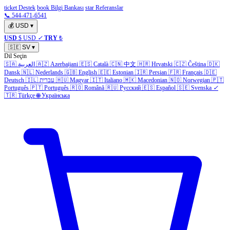
ticket Destek
book Bilgi Bankası
star Referanslar
📞 544-471-6541
💰
USD
▾
USD
$ USD
✓
TRY
₺
🇸🇪
SV
▾
Dil Seçin
🇸🇦
العربية
🇦🇿
Azerbaijani
🇪🇸
Català
🇨🇳
中文
🇭🇷
Hrvatski
🇨🇿
Čeština
🇩🇰
Dansk
🇳🇱
Nederlands
🇬🇧
English
🇪🇪
Estonian
🇮🇷
Persian
🇫🇷
Français
🇩🇪
Deutsch
🇮🇱
עברית
🇭🇺
Magyar
🇮🇹
Italiano
🇲🇰
Macedonian
🇳🇴
Norwegian
🇵🇹
Português
🇵🇹
Português
🇷🇴
Română
🇷🇺
Русский
🇪🇸
Español
🇸🇪
Svenska
✓
🇹🇷
Türkçe
🌐
Українська