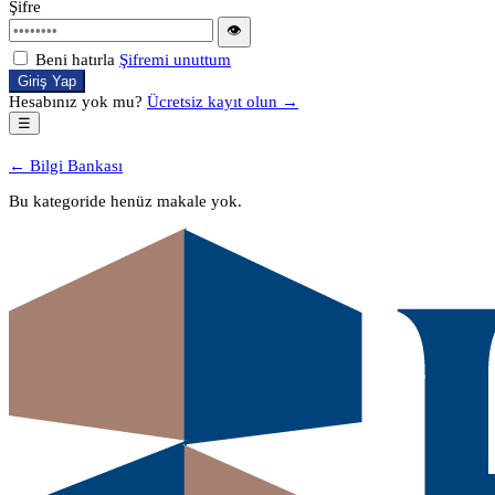
Şifre
👁
Beni hatırla
Şifremi unuttum
Giriş Yap
Hesabınız yok mu?
Ücretsiz kayıt olun →
☰
← Bilgi Bankası
Bu kategoride henüz makale yok.