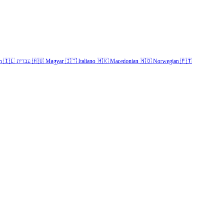
h
🇮🇱
עברית
🇭🇺
Magyar
🇮🇹
Italiano
🇲🇰
Macedonian
🇳🇴
Norwegian
🇵🇹