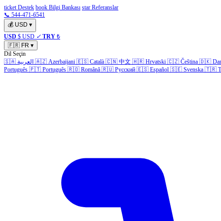
ticket Destek
book Bilgi Bankası
star Referanslar
📞 544-471-6541
💰
USD
▾
USD
$ USD
✓
TRY
₺
🇫🇷
FR
▾
Dil Seçin
🇸🇦
العربية
🇦🇿
Azerbaijani
🇪🇸
Català
🇨🇳
中文
🇭🇷
Hrvatski
🇨🇿
Čeština
🇩🇰
Da
Português
🇵🇹
Português
🇷🇴
Română
🇷🇺
Русский
🇪🇸
Español
🇸🇪
Svenska
🇹🇷
T