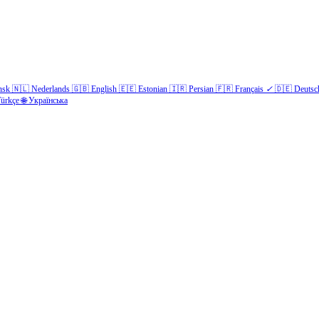
nsk
🇳🇱
Nederlands
🇬🇧
English
🇪🇪
Estonian
🇮🇷
Persian
🇫🇷
Français
✓
🇩🇪
Deutsc
ürkçe
🌐
Українська