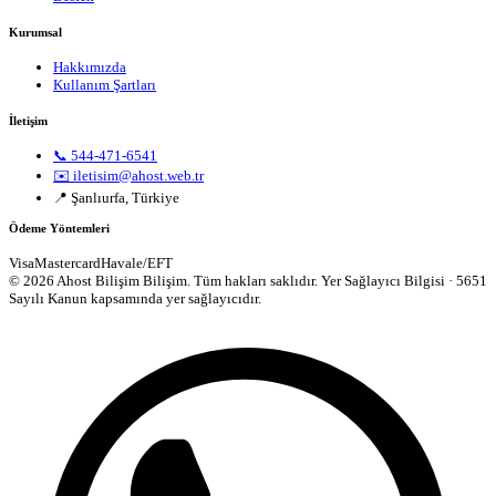
Kurumsal
Hakkımızda
Kullanım Şartları
İletişim
📞 544-471-6541
✉️ iletisim@ahost.web.tr
📍 Şanlıurfa, Türkiye
Ödeme Yöntemleri
Visa
Mastercard
Havale/EFT
© 2026 Ahost Bilişim Bilişim. Tüm hakları saklıdır.
Yer Sağlayıcı Bilgisi · 5651
Sayılı Kanun kapsamında yer sağlayıcıdır.