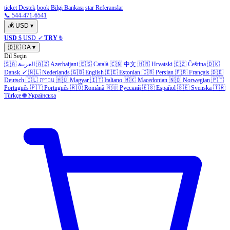
ticket Destek
book Bilgi Bankası
star Referanslar
📞 544-471-6541
💰
USD
▾
USD
$ USD
✓
TRY
₺
🇩🇰
DA
▾
Dil Seçin
🇸🇦
العربية
🇦🇿
Azerbaijani
🇪🇸
Català
🇨🇳
中文
🇭🇷
Hrvatski
🇨🇿
Čeština
🇩🇰
Dansk
✓
🇳🇱
Nederlands
🇬🇧
English
🇪🇪
Estonian
🇮🇷
Persian
🇫🇷
Français
🇩🇪
Deutsch
🇮🇱
עברית
🇭🇺
Magyar
🇮🇹
Italiano
🇲🇰
Macedonian
🇳🇴
Norwegian
🇵🇹
Português
🇵🇹
Português
🇷🇴
Română
🇷🇺
Русский
🇪🇸
Español
🇸🇪
Svenska
🇹🇷
Türkçe
🌐
Українська