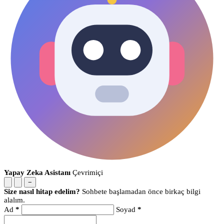
Yapay Zeka Asistanı
Çevrimiçi
−
Size nasıl hitap edelim?
Sohbete başlamadan önce birkaç bilgi
alalım.
Ad
*
Soyad
*