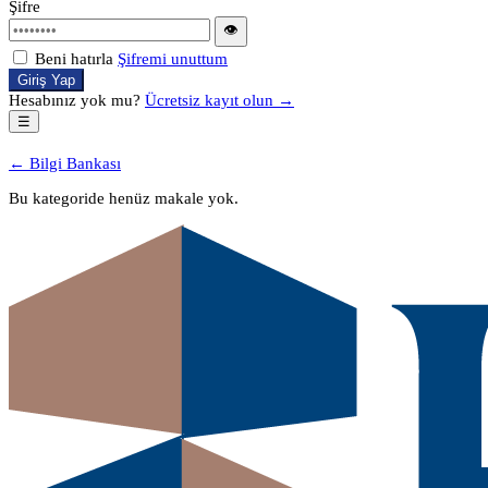
Şifre
👁
Beni hatırla
Şifremi unuttum
Giriş Yap
Hesabınız yok mu?
Ücretsiz kayıt olun →
☰
← Bilgi Bankası
Bu kategoride henüz makale yok.