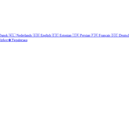
Dansk
🇳🇱
Nederlands
🇬🇧
English
🇪🇪
Estonian
🇮🇷
Persian
🇫🇷
Français
🇩🇪
Deutsc
ürkçe
🌐
Українська