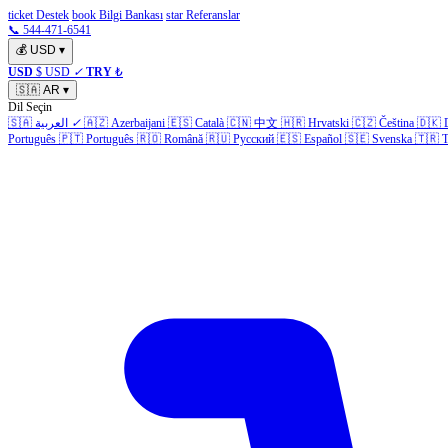
ticket Destek
book Bilgi Bankası
star Referanslar
📞 544-471-6541
💰
USD
▾
USD
$ USD
✓
TRY
₺
🇸🇦
AR
▾
Dil Seçin
🇩🇰
Čeština
🇨🇿
Hrvatski
🇭🇷
中文
🇨🇳
Català
🇪🇸
Azerbaijani
🇦🇿
✓
العربية
🇸🇦
Português
🇵🇹
Português
🇷🇴
Română
🇷🇺
Русский
🇪🇸
Español
🇸🇪
Svenska
🇹🇷
T