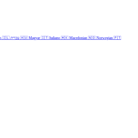
🇵🇹
Norwegian
🇳🇴
Macedonian
🇲🇰
Italiano
🇮🇹
Magyar
🇭🇺
עברית
🇮🇱
h