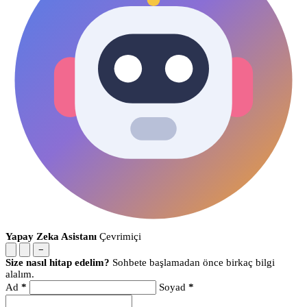
Yapay Zeka Asistanı
Çevrimiçi
−
Size nasıl hitap edelim?
Sohbete başlamadan önce birkaç bilgi
alalım.
Ad
*
Soyad
*