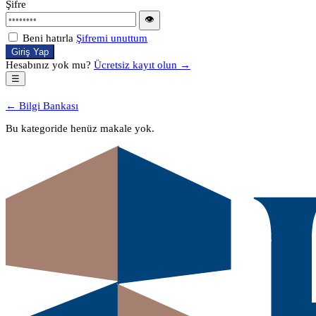
Şifre
👁
Beni hatırla
Şifremi unuttum
Giriş Yap
Hesabınız yok mu?
Ücretsiz kayıt olun →
☰
← Bilgi Bankası
Bu kategoride henüz makale yok.