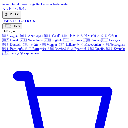
ticket Destek
book Bilgi Bankası
star Referanslar
📞 544-471-6541
💰
USD
▾
USD
$ USD
✓
TRY
₺
🇭🇷
HR
▾
Dil Seçin
🇸🇦
العربية
🇦🇿
Azerbaijani
🇪🇸
Català
🇨🇳
中文
🇭🇷
Hrvatski
✓
🇨🇿
Čeština
🇩🇰
Dansk
🇳🇱
Nederlands
🇬🇧
English
🇪🇪
Estonian
🇮🇷
Persian
🇫🇷
Français
🇩🇪
Deutsch
🇮🇱
עברית
🇭🇺
Magyar
🇮🇹
Italiano
🇲🇰
Macedonian
🇳🇴
Norwegian
🇵🇹
Português
🇵🇹
Português
🇷🇴
Română
🇷🇺
Русский
🇪🇸
Español
🇸🇪
Svenska
🇹🇷
Türkçe
🌐
Українська