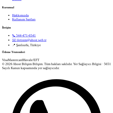
Kurumsal
Hakkımızda
Kullanım Şartları
İletişim
📞 544-471-6541
✉️ iletisim@ahost.web.tr
📍 Şanlıurfa, Türkiye
Ödeme Yöntemleri
Visa
Mastercard
Havale/EFT
© 2026 Ahost Bilişim Bilişim. Tüm hakları saklıdır.
Yer Sağlayıcı Bilgisi · 5651
Sayılı Kanun kapsamında yer sağlayıcıdır.