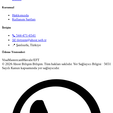
Kurumsal
Hakkımızda
Kullanım Şartları
İletişim
📞 544-471-6541
✉️ iletisim@ahost.web.tr
📍 Şanlıurfa, Türkiye
Ödeme Yöntemleri
Visa
Mastercard
Havale/EFT
© 2026 Ahost Bilişim Bilişim. Tüm hakları saklıdır.
Yer Sağlayıcı Bilgisi · 5651
Sayılı Kanun kapsamında yer sağlayıcıdır.