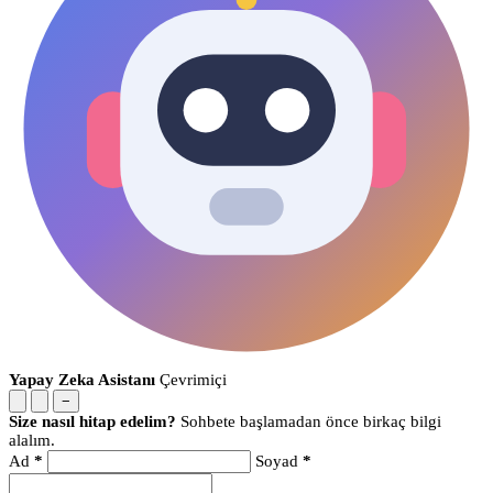
Yapay Zeka Asistanı
Çevrimiçi
−
Size nasıl hitap edelim?
Sohbete başlamadan önce birkaç bilgi
alalım.
Ad
*
Soyad
*