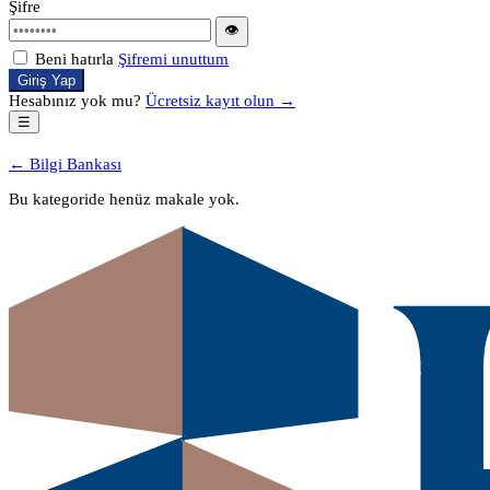
Şifre
👁
Beni hatırla
Şifremi unuttum
Giriş Yap
Hesabınız yok mu?
Ücretsiz kayıt olun →
☰
← Bilgi Bankası
Bu kategoride henüz makale yok.