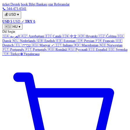
ticket Destek
book Bilgi Bankası
star Referanslar
📞 544-471-6541
💰
USD
▾
USD
$ USD
✓
TRY
₺
🇭🇺
HU
▾
Dil Seçin
🇸🇦
العربية
🇦🇿
Azerbaijani
🇪🇸
Català
🇨🇳
中文
🇭🇷
Hrvatski
🇨🇿
Čeština
🇩🇰
Dansk
🇳🇱
Nederlands
🇬🇧
English
🇪🇪
Estonian
🇮🇷
Persian
🇫🇷
Français
🇩🇪
Deutsch
🇮🇱
עברית
🇭🇺
Magyar
✓
🇮🇹
Italiano
🇲🇰
Macedonian
🇳🇴
Norwegian
🇵🇹
Português
🇵🇹
Português
🇷🇴
Română
🇷🇺
Русский
🇪🇸
Español
🇸🇪
Svenska
🇹🇷
Türkçe
🌐
Українська