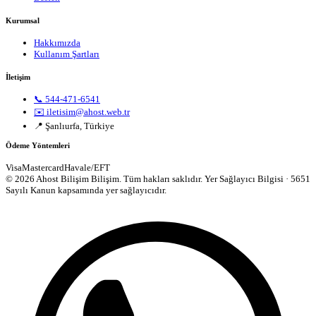
Kurumsal
Hakkımızda
Kullanım Şartları
İletişim
📞 544-471-6541
✉️ iletisim@ahost.web.tr
📍 Şanlıurfa, Türkiye
Ödeme Yöntemleri
Visa
Mastercard
Havale/EFT
© 2026 Ahost Bilişim Bilişim. Tüm hakları saklıdır.
Yer Sağlayıcı Bilgisi · 5651
Sayılı Kanun kapsamında yer sağlayıcıdır.