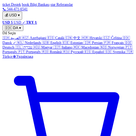
ticket Destek
book Bilgi Bankası
star Referanslar
📞 544-471-6541
💰
USD
▾
USD
$ USD
✓
TRY
₺
🇩🇰
DA
▾
Dil Seçin
🇸🇦
العربية
🇦🇿
Azerbaijani
🇪🇸
Català
🇨🇳
中文
🇭🇷
Hrvatski
🇨🇿
Čeština
🇩🇰
Dansk
✓
🇳🇱
Nederlands
🇬🇧
English
🇪🇪
Estonian
🇮🇷
Persian
🇫🇷
Français
🇩🇪
Deutsch
🇮🇱
עברית
🇭🇺
Magyar
🇮🇹
Italiano
🇲🇰
Macedonian
🇳🇴
Norwegian
🇵🇹
Português
🇵🇹
Português
🇷🇴
Română
🇷🇺
Русский
🇪🇸
Español
🇸🇪
Svenska
🇹🇷
Türkçe
🌐
Українська