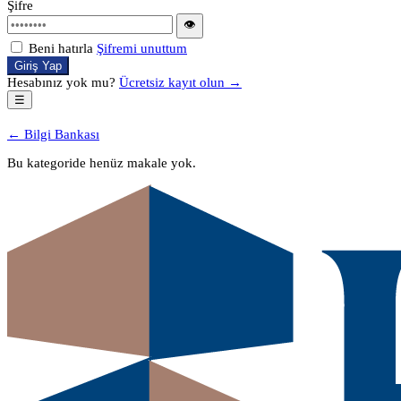
Şifre
👁
Beni hatırla
Şifremi unuttum
Giriş Yap
Hesabınız yok mu?
Ücretsiz kayıt olun →
☰
← Bilgi Bankası
Bu kategoride henüz makale yok.