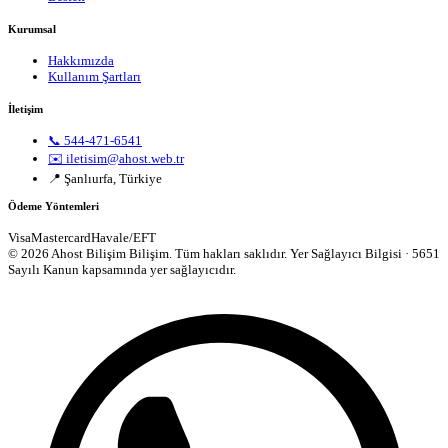
Kurumsal
Hakkımızda
Kullanım Şartları
İletişim
📞 544-471-6541
✉️ iletisim@ahost.web.tr
📍 Şanlıurfa, Türkiye
Ödeme Yöntemleri
Visa
Mastercard
Havale/EFT
© 2026 Ahost Bilişim Bilişim. Tüm hakları saklıdır.
Yer Sağlayıcı Bilgisi · 5651
Sayılı Kanun kapsamında yer sağlayıcıdır.