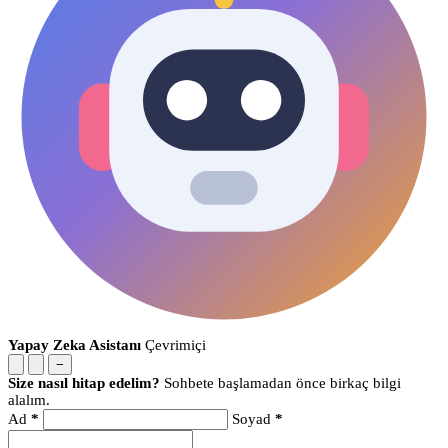
Yapay Zeka Asistanı
Çevrimiçi
−
Size nasıl hitap edelim?
Sohbete başlamadan önce birkaç bilgi
alalım.
Ad
*
Soyad
*