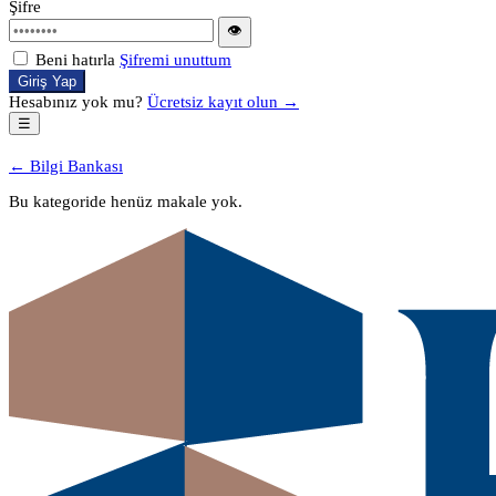
Şifre
👁
Beni hatırla
Şifremi unuttum
Giriş Yap
Hesabınız yok mu?
Ücretsiz kayıt olun →
☰
← Bilgi Bankası
Bu kategoride henüz makale yok.