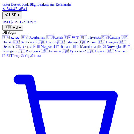
ticket Destek
book Bilgi Bankası
star Referanslar
📞 544-471-6541
💰
USD
▾
USD
$ USD
✓
TRY
₺
🇷🇺
RU
▾
Dil Seçin
🇸🇦
العربية
🇦🇿
Azerbaijani
🇪🇸
Català
🇨🇳
中文
🇭🇷
Hrvatski
🇨🇿
Čeština
🇩🇰
Dansk
🇳🇱
Nederlands
🇬🇧
English
🇪🇪
Estonian
🇮🇷
Persian
🇫🇷
Français
🇩🇪
Deutsch
🇮🇱
עברית
🇭🇺
Magyar
🇮🇹
Italiano
🇲🇰
Macedonian
🇳🇴
Norwegian
🇵🇹
Português
🇵🇹
Português
🇷🇴
Română
🇷🇺
Русский
✓
🇪🇸
Español
🇸🇪
Svenska
🇹🇷
Türkçe
🌐
Українська