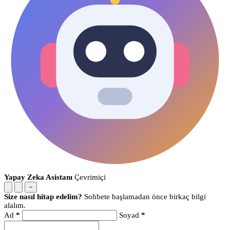
Yapay Zeka Asistanı
Çevrimiçi
−
Size nasıl hitap edelim?
Sohbete başlamadan önce birkaç bilgi
alalım.
Ad
*
Soyad
*