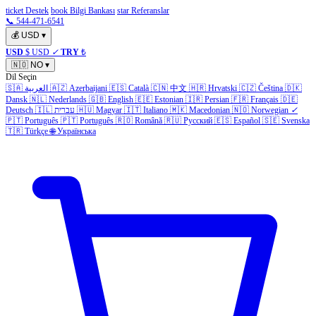
ticket Destek
book Bilgi Bankası
star Referanslar
📞 544-471-6541
💰
USD
▾
USD
$ USD
✓
TRY
₺
🇳🇴
NO
▾
Dil Seçin
🇸🇦
العربية
🇦🇿
Azerbaijani
🇪🇸
Català
🇨🇳
中文
🇭🇷
Hrvatski
🇨🇿
Čeština
🇩🇰
Dansk
🇳🇱
Nederlands
🇬🇧
English
🇪🇪
Estonian
🇮🇷
Persian
🇫🇷
Français
🇩🇪
Deutsch
🇮🇱
עברית
🇭🇺
Magyar
🇮🇹
Italiano
🇲🇰
Macedonian
🇳🇴
Norwegian
✓
🇵🇹
Português
🇵🇹
Português
🇷🇴
Română
🇷🇺
Русский
🇪🇸
Español
🇸🇪
Svenska
🇹🇷
Türkçe
🌐
Українська