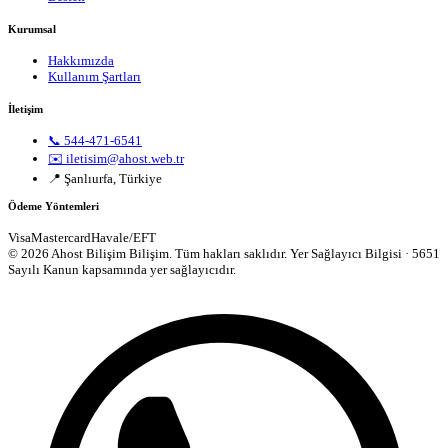
Kurumsal
Hakkımızda
Kullanım Şartları
İletişim
📞 544-471-6541
✉️ iletisim@ahost.web.tr
📍 Şanlıurfa, Türkiye
Ödeme Yöntemleri
Visa
Mastercard
Havale/EFT
© 2026 Ahost Bilişim Bilişim. Tüm hakları saklıdır.
Yer Sağlayıcı Bilgisi · 5651
Sayılı Kanun kapsamında yer sağlayıcıdır.