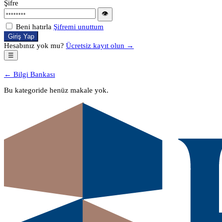
Şifre
👁
Beni hatırla
Şifremi unuttum
Giriş Yap
Hesabınız yok mu?
Ücretsiz kayıt olun →
☰
← Bilgi Bankası
Bu kategoride henüz makale yok.