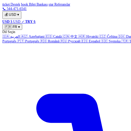
ticket Destek
book Bilgi Bankası
star Referanslar
📞 544-471-6541
💰
USD
▾
USD
$ USD
✓
TRY
₺
🇫🇷
FR
▾
Dil Seçin
🇸🇦
العربية
🇦🇿
Azerbaijani
🇪🇸
Català
🇨🇳
中文
🇭🇷
Hrvatski
🇨🇿
Čeština
🇩🇰
Da
Português
🇵🇹
Português
🇷🇴
Română
🇷🇺
Русский
🇪🇸
Español
🇸🇪
Svenska
🇹🇷
T