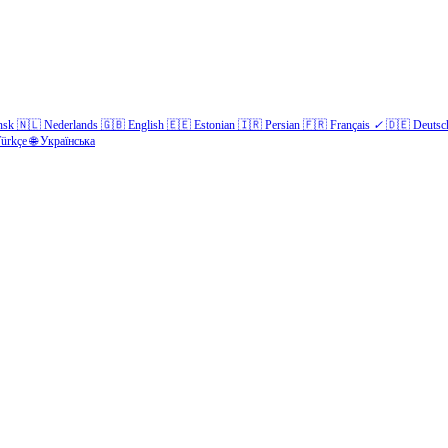
nsk
🇳🇱
Nederlands
🇬🇧
English
🇪🇪
Estonian
🇮🇷
Persian
🇫🇷
Français
✓
🇩🇪
Deutsc
ürkçe
🌐
Українська