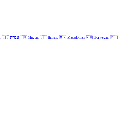
h
🇮🇱
עברית
🇭🇺
Magyar
🇮🇹
Italiano
🇲🇰
Macedonian
🇳🇴
Norwegian
🇵🇹