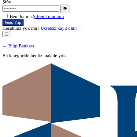
Şifre
👁
Beni hatırla
Şifremi unuttum
Giriş Yap
Hesabınız yok mu?
Ücretsiz kayıt olun →
☰
← Bilgi Bankası
Bu kategoride henüz makale yok.