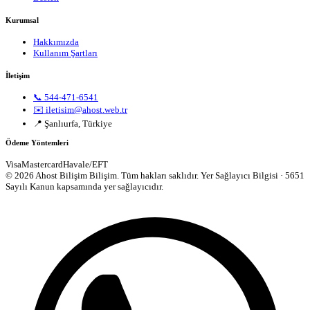
Kurumsal
Hakkımızda
Kullanım Şartları
İletişim
📞 544-471-6541
✉️ iletisim@ahost.web.tr
📍 Şanlıurfa, Türkiye
Ödeme Yöntemleri
Visa
Mastercard
Havale/EFT
© 2026 Ahost Bilişim Bilişim. Tüm hakları saklıdır.
Yer Sağlayıcı Bilgisi · 5651
Sayılı Kanun kapsamında yer sağlayıcıdır.