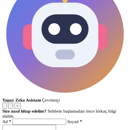
Yapay Zeka Asistanı
Çevrimiçi
−
Size nasıl hitap edelim?
Sohbete başlamadan önce birkaç bilgi
alalım.
Ad
*
Soyad
*