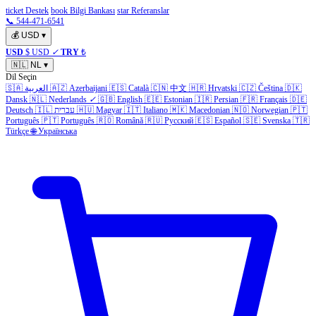
ticket Destek
book Bilgi Bankası
star Referanslar
📞 544-471-6541
💰
USD
▾
USD
$ USD
✓
TRY
₺
🇳🇱
NL
▾
Dil Seçin
🇸🇦
العربية
🇦🇿
Azerbaijani
🇪🇸
Català
🇨🇳
中文
🇭🇷
Hrvatski
🇨🇿
Čeština
🇩🇰
Dansk
🇳🇱
Nederlands
✓
🇬🇧
English
🇪🇪
Estonian
🇮🇷
Persian
🇫🇷
Français
🇩🇪
Deutsch
🇮🇱
עברית
🇭🇺
Magyar
🇮🇹
Italiano
🇲🇰
Macedonian
🇳🇴
Norwegian
🇵🇹
Português
🇵🇹
Português
🇷🇴
Română
🇷🇺
Русский
🇪🇸
Español
🇸🇪
Svenska
🇹🇷
Türkçe
🌐
Українська