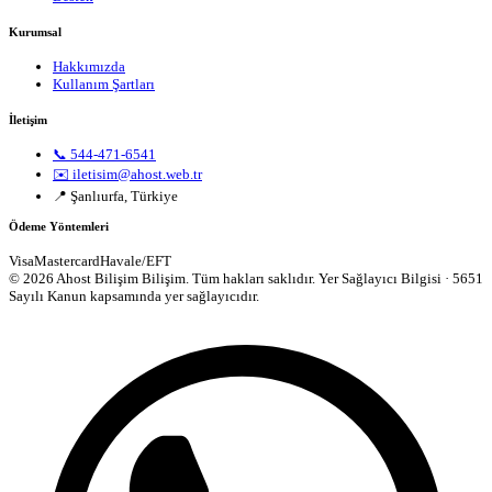
Kurumsal
Hakkımızda
Kullanım Şartları
İletişim
📞 544-471-6541
✉️ iletisim@ahost.web.tr
📍 Şanlıurfa, Türkiye
Ödeme Yöntemleri
Visa
Mastercard
Havale/EFT
© 2026 Ahost Bilişim Bilişim. Tüm hakları saklıdır.
Yer Sağlayıcı Bilgisi · 5651
Sayılı Kanun kapsamında yer sağlayıcıdır.