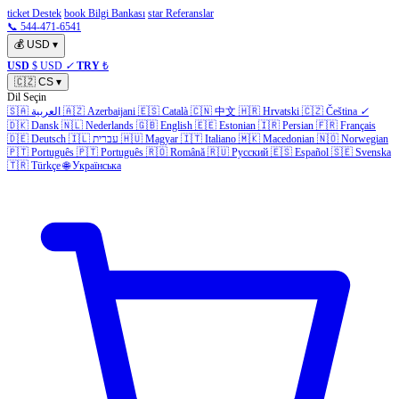
ticket Destek
book Bilgi Bankası
star Referanslar
📞 544-471-6541
💰
USD
▾
USD
$ USD
✓
TRY
₺
🇨🇿
CS
▾
Dil Seçin
🇸🇦
العربية
🇦🇿
Azerbaijani
🇪🇸
Català
🇨🇳
中文
🇭🇷
Hrvatski
🇨🇿
Čeština
✓
🇩🇰
Dansk
🇳🇱
Nederlands
🇬🇧
English
🇪🇪
Estonian
🇮🇷
Persian
🇫🇷
Français
🇩🇪
Deutsch
🇮🇱
עברית
🇭🇺
Magyar
🇮🇹
Italiano
🇲🇰
Macedonian
🇳🇴
Norwegian
🇵🇹
Português
🇵🇹
Português
🇷🇴
Română
🇷🇺
Русский
🇪🇸
Español
🇸🇪
Svenska
🇹🇷
Türkçe
🌐
Українська