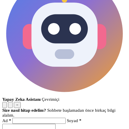
Yapay Zeka Asistanı
Çevrimiçi
−
Size nasıl hitap edelim?
Sohbete başlamadan önce birkaç bilgi
alalım.
Ad
*
Soyad
*