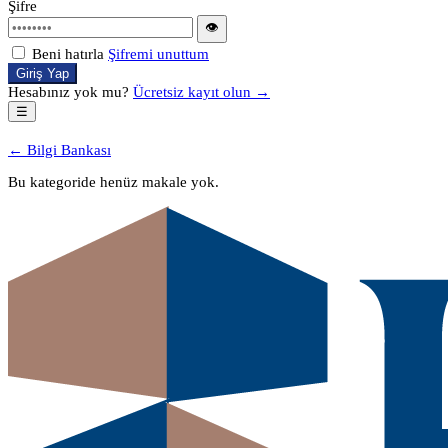
Şifre
👁
Beni hatırla
Şifremi unuttum
Giriş Yap
Hesabınız yok mu?
Ücretsiz kayıt olun →
☰
← Bilgi Bankası
Bu kategoride henüz makale yok.