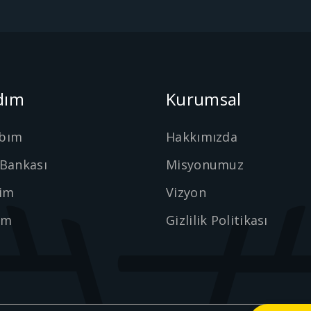
dım
Kurumsal
bım
Hakkımızda
 Bankası
Misyonumuz
şim
Vizyon
ım
Gizlilik Politikası