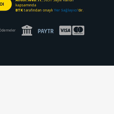
kapsamında
BTK
tarafından onaylı
Yer Sağlayıcı
'dır.
 Ödemeler