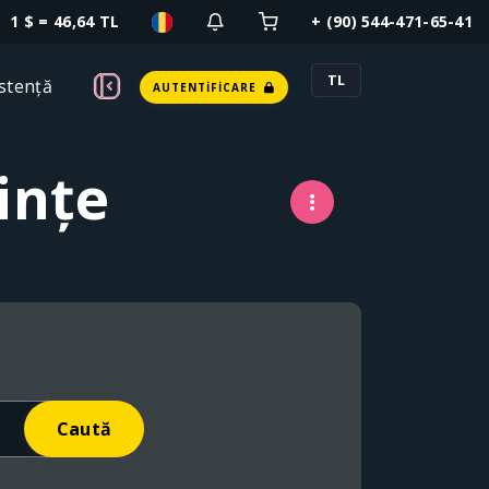
1 $ = 46,64 TL
+ (90) 544-471-65-41
TL
stență
AUTENTIFICARE
ințe