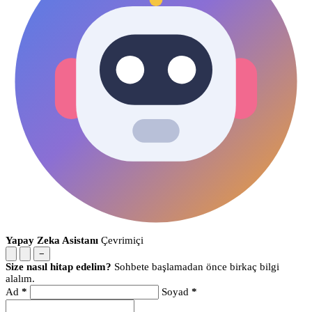
Yapay Zeka Asistanı
Çevrimiçi
−
Size nasıl hitap edelim?
Sohbete başlamadan önce birkaç bilgi
alalım.
Ad
*
Soyad
*