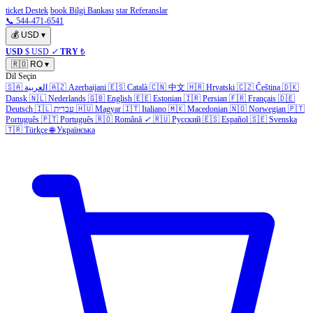
ticket Destek
book Bilgi Bankası
star Referanslar
📞 544-471-6541
💰
USD
▾
USD
$ USD
✓
TRY
₺
🇷🇴
RO
▾
Dil Seçin
🇸🇦
العربية
🇦🇿
Azerbaijani
🇪🇸
Català
🇨🇳
中文
🇭🇷
Hrvatski
🇨🇿
Čeština
🇩🇰
Dansk
🇳🇱
Nederlands
🇬🇧
English
🇪🇪
Estonian
🇮🇷
Persian
🇫🇷
Français
🇩🇪
Deutsch
🇮🇱
עברית
🇭🇺
Magyar
🇮🇹
Italiano
🇲🇰
Macedonian
🇳🇴
Norwegian
🇵🇹
Português
🇵🇹
Português
🇷🇴
Română
✓
🇷🇺
Русский
🇪🇸
Español
🇸🇪
Svenska
🇹🇷
Türkçe
🌐
Українська