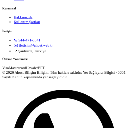
Kurumsal
Hakkımızda
Kullanım Şartları
İletişim
📞 544-471-6541
✉️ iletisim@ahost.web.tr
📍 Şanlıurfa, Türkiye
Ödeme Yöntemleri
Visa
Mastercard
Havale/EFT
© 2026 Ahost Bilişim Bilişim. Tüm hakları saklıdır.
Yer Sağlayıcı Bilgisi · 5651
Sayılı Kanun kapsamında yer sağlayıcıdır.