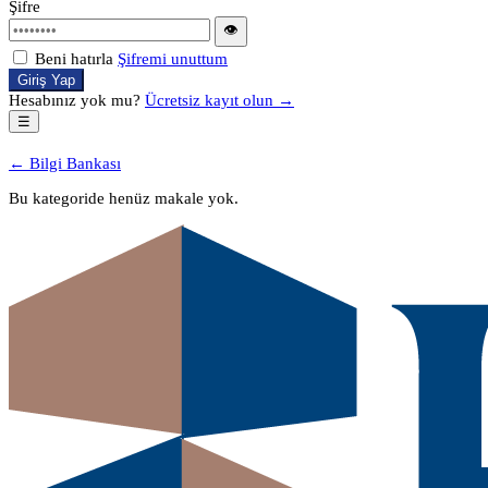
Şifre
👁
Beni hatırla
Şifremi unuttum
Giriş Yap
Hesabınız yok mu?
Ücretsiz kayıt olun →
☰
← Bilgi Bankası
Bu kategoride henüz makale yok.