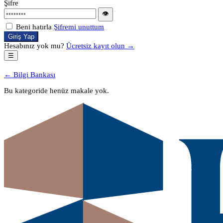
Şifre
👁
Beni hatırla
Şifremi unuttum
Giriş Yap
Hesabınız yok mu?
Ücretsiz kayıt olun →
☰
← Bilgi Bankası
Bu kategoride henüz makale yok.