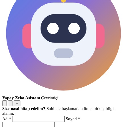
Yapay Zeka Asistanı
Çevrimiçi
−
Size nasıl hitap edelim?
Sohbete başlamadan önce birkaç bilgi
alalım.
Ad
*
Soyad
*