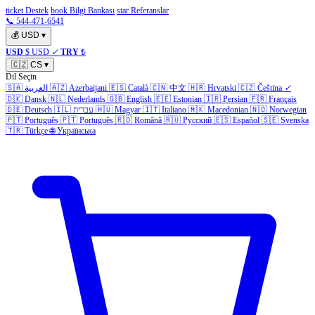
ticket Destek
book Bilgi Bankası
star Referanslar
📞 544-471-6541
💰
USD
▾
USD
$ USD
✓
TRY
₺
🇨🇿
CS
▾
Dil Seçin
🇸🇦
العربية
🇦🇿
Azerbaijani
🇪🇸
Català
🇨🇳
中文
🇭🇷
Hrvatski
🇨🇿
Čeština
✓
🇩🇰
Dansk
🇳🇱
Nederlands
🇬🇧
English
🇪🇪
Estonian
🇮🇷
Persian
🇫🇷
Français
🇩🇪
Deutsch
🇮🇱
עברית
🇭🇺
Magyar
🇮🇹
Italiano
🇲🇰
Macedonian
🇳🇴
Norwegian
🇵🇹
Português
🇵🇹
Português
🇷🇴
Română
🇷🇺
Русский
🇪🇸
Español
🇸🇪
Svenska
🇹🇷
Türkçe
🌐
Українська