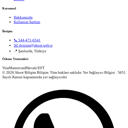
Kurumsal
Hakkımızda
Kullanım Şartları
İletişim
📞 544-471-6541
✉️ iletisim@ahost.web.tr
📍 Şanlıurfa, Türkiye
Ödeme Yöntemleri
Visa
Mastercard
Havale/EFT
© 2026 Ahost Bilişim Bilişim. Tüm hakları saklıdır.
Yer Sağlayıcı Bilgisi · 5651
Sayılı Kanun kapsamında yer sağlayıcıdır.