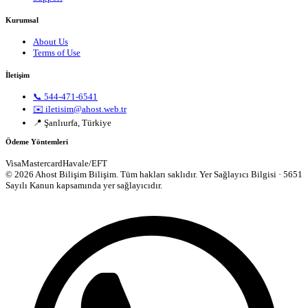
Kurumsal
About Us
Terms of Use
İletişim
📞 544-471-6541
✉️ iletisim@ahost.web.tr
📍 Şanlıurfa, Türkiye
Ödeme Yöntemleri
Visa
Mastercard
Havale/EFT
© 2026 Ahost Bilişim Bilişim. Tüm hakları saklıdır.
Yer Sağlayıcı Bilgisi · 5651
Sayılı Kanun kapsamında yer sağlayıcıdır.