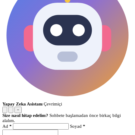
Yapay Zeka Asistanı
Çevrimiçi
−
Size nasıl hitap edelim?
Sohbete başlamadan önce birkaç bilgi
alalım.
Ad
*
Soyad
*