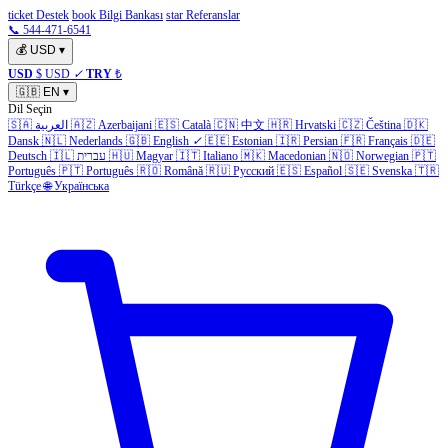
ticket Destek
book Bilgi Bankası
star Referanslar
📞 544-471-6541
💰
USD
▾
USD
$ USD
✓
TRY
₺
🇬🇧
EN
▾
Dil Seçin
🇸🇦
العربية
🇦🇿
Azerbaijani
🇪🇸
Català
🇨🇳
中文
🇭🇷
Hrvatski
🇨🇿
Čeština
🇩🇰
Dansk
🇳🇱
Nederlands
🇬🇧
English
✓
🇪🇪
Estonian
🇮🇷
Persian
🇫🇷
Français
🇩🇪
Deutsch
🇮🇱
עברית
🇭🇺
Magyar
🇮🇹
Italiano
🇲🇰
Macedonian
🇳🇴
Norwegian
🇵🇹
Português
🇵🇹
Português
🇷🇴
Română
🇷🇺
Русский
🇪🇸
Español
🇸🇪
Svenska
🇹🇷
Türkçe
🌐
Українська