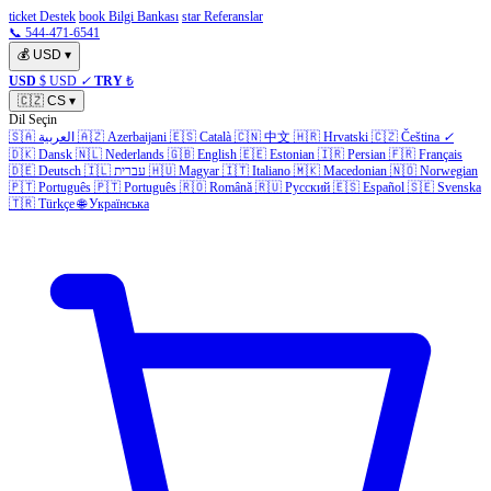
ticket Destek
book Bilgi Bankası
star Referanslar
📞 544-471-6541
💰
USD
▾
USD
$ USD
✓
TRY
₺
🇨🇿
CS
▾
Dil Seçin
🇸🇦
العربية
🇦🇿
Azerbaijani
🇪🇸
Català
🇨🇳
中文
🇭🇷
Hrvatski
🇨🇿
Čeština
✓
🇩🇰
Dansk
🇳🇱
Nederlands
🇬🇧
English
🇪🇪
Estonian
🇮🇷
Persian
🇫🇷
Français
🇩🇪
Deutsch
🇮🇱
עברית
🇭🇺
Magyar
🇮🇹
Italiano
🇲🇰
Macedonian
🇳🇴
Norwegian
🇵🇹
Português
🇵🇹
Português
🇷🇴
Română
🇷🇺
Русский
🇪🇸
Español
🇸🇪
Svenska
🇹🇷
Türkçe
🌐
Українська