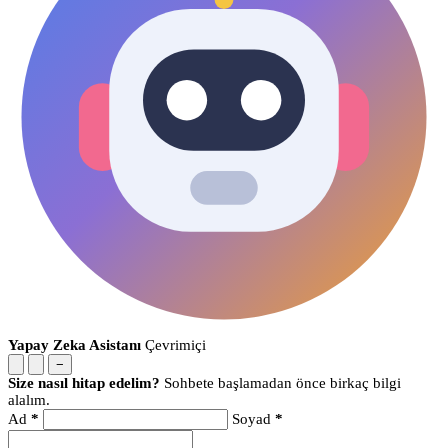
Yapay Zeka Asistanı
Çevrimiçi
−
Size nasıl hitap edelim?
Sohbete başlamadan önce birkaç bilgi
alalım.
Ad
*
Soyad
*