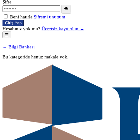
Şifre
👁
Beni hatırla
Şifremi unuttum
Giriş Yap
Hesabınız yok mu?
Ücretsiz kayıt olun →
☰
← Bilgi Bankası
Bu kategoride henüz makale yok.