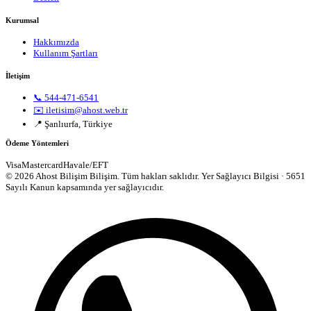
Kurumsal
Hakkımızda
Kullanım Şartları
İletişim
📞 544-471-6541
✉️ iletisim@ahost.web.tr
📍 Şanlıurfa, Türkiye
Ödeme Yöntemleri
Visa
Mastercard
Havale/EFT
© 2026 Ahost Bilişim Bilişim. Tüm hakları saklıdır.
Yer Sağlayıcı Bilgisi · 5651
Sayılı Kanun kapsamında yer sağlayıcıdır.