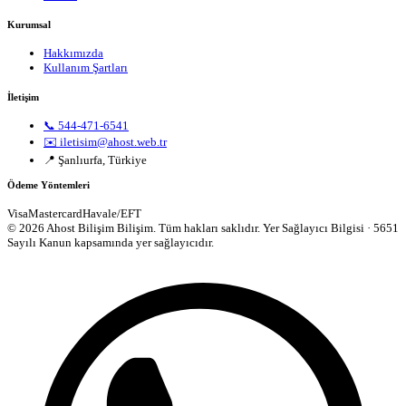
Kurumsal
Hakkımızda
Kullanım Şartları
İletişim
📞 544-471-6541
✉️ iletisim@ahost.web.tr
📍 Şanlıurfa, Türkiye
Ödeme Yöntemleri
Visa
Mastercard
Havale/EFT
© 2026 Ahost Bilişim Bilişim. Tüm hakları saklıdır.
Yer Sağlayıcı Bilgisi · 5651
Sayılı Kanun kapsamında yer sağlayıcıdır.