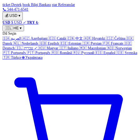
ticket Destek
book Bilgi Bankası
star Referanslar
📞 544-471-6541
💰
USD
▾
USD
$ USD
✓
TRY
₺
🇮🇱
HE
▾
Dil Seçin
🇩🇰
Čeština
🇨🇿
Hrvatski
🇭🇷
中文
🇨🇳
Català
🇪🇸
Azerbaijani
🇦🇿
العربية
🇸🇦
Dansk
🇳🇱
Nederlands
🇬🇧
English
🇪🇪
Estonian
🇮🇷
Persian
🇫🇷
Français
🇩🇪
Norwegian
🇳🇴
Macedonian
🇲🇰
Italiano
🇮🇹
Magyar
🇭🇺
✓
עברית
🇮🇱
Deutsch
🇵🇹
Português
🇵🇹
Português
🇷🇴
Română
🇷🇺
Русский
🇪🇸
Español
🇸🇪
Svenska
🇹🇷
Türkçe
🌐
Українська