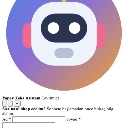
Yapay Zeka Asistanı
Çevrimiçi
−
Size nasıl hitap edelim?
Sohbete başlamadan önce birkaç bilgi
alalım.
Ad
*
Soyad
*