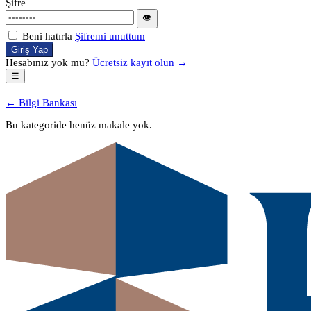
Şifre
👁
Beni hatırla
Şifremi unuttum
Giriş Yap
Hesabınız yok mu?
Ücretsiz kayıt olun →
☰
← Bilgi Bankası
Bu kategoride henüz makale yok.