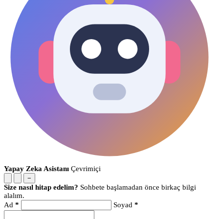
Yapay Zeka Asistanı
Çevrimiçi
−
Size nasıl hitap edelim?
Sohbete başlamadan önce birkaç bilgi
alalım.
Ad
*
Soyad
*