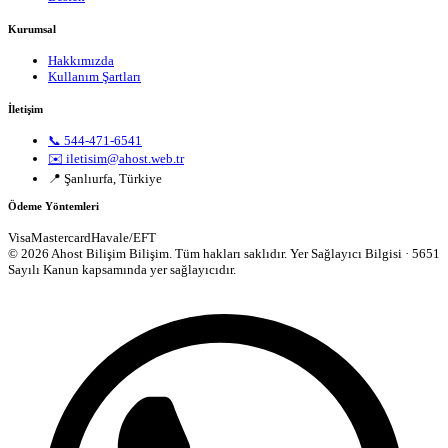
Kurumsal
Hakkımızda
Kullanım Şartları
İletişim
📞 544-471-6541
✉️ iletisim@ahost.web.tr
📍 Şanlıurfa, Türkiye
Ödeme Yöntemleri
Visa
Mastercard
Havale/EFT
© 2026 Ahost Bilişim Bilişim. Tüm hakları saklıdır.
Yer Sağlayıcı Bilgisi · 5651
Sayılı Kanun kapsamında yer sağlayıcıdır.