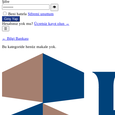
Şifre
👁
Beni hatırla
Şifremi unuttum
Giriş Yap
Hesabınız yok mu?
Ücretsiz kayıt olun →
☰
← Bilgi Bankası
Bu kategoride henüz makale yok.