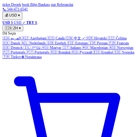
ticket Destek
book Bilgi Bankası
star Referanslar
📞 544-471-6541
💰
USD
▾
USD
$ USD
✓
TRY
₺
🇨🇳
ZH
▾
Dil Seçin
🇸🇦
العربية
🇦🇿
Azerbaijani
🇪🇸
Català
🇨🇳
中文
✓
🇭🇷
Hrvatski
🇨🇿
Čeština
🇩🇰
Dansk
🇳🇱
Nederlands
🇬🇧
English
🇪🇪
Estonian
🇮🇷
Persian
🇫🇷
Français
🇩🇪
Deutsch
🇮🇱
עברית
🇭🇺
Magyar
🇮🇹
Italiano
🇲🇰
Macedonian
🇳🇴
Norwegian
🇵🇹
Português
🇵🇹
Português
🇷🇴
Română
🇷🇺
Русский
🇪🇸
Español
🇸🇪
Svenska
🇹🇷
Türkçe
🌐
Українська