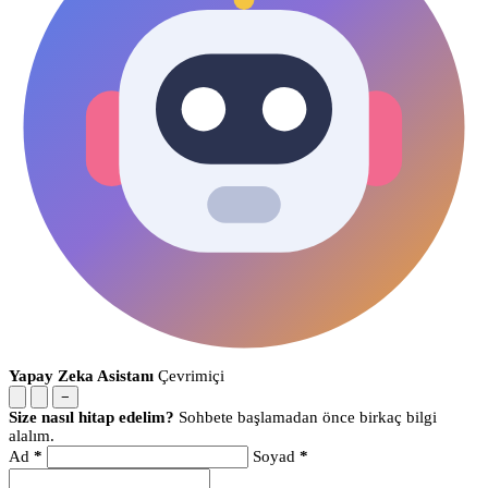
Yapay Zeka Asistanı
Çevrimiçi
−
Size nasıl hitap edelim?
Sohbete başlamadan önce birkaç bilgi
alalım.
Ad
*
Soyad
*