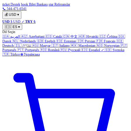
ticket Destek
book Bilgi Bankası
star Referanslar
📞 544-471-6541
💰
USD
▾
USD
$ USD
✓
TRY
₺
🇪🇸
ES
▾
Dil Seçin
🇸🇦
العربية
🇦🇿
Azerbaijani
🇪🇸
Català
🇨🇳
中文
🇭🇷
Hrvatski
🇨🇿
Čeština
🇩🇰
Dansk
🇳🇱
Nederlands
🇬🇧
English
🇪🇪
Estonian
🇮🇷
Persian
🇫🇷
Français
🇩🇪
Deutsch
🇮🇱
עברית
🇭🇺
Magyar
🇮🇹
Italiano
🇲🇰
Macedonian
🇳🇴
Norwegian
🇵🇹
Português
🇵🇹
Português
🇷🇴
Română
🇷🇺
Русский
🇪🇸
Español
✓
🇸🇪
Svenska
🇹🇷
Türkçe
🌐
Українська