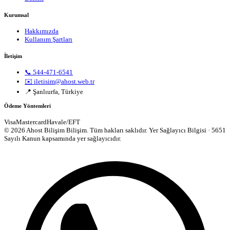
Kurumsal
Hakkımızda
Kullanım Şartları
İletişim
📞 544-471-6541
✉️ iletisim@ahost.web.tr
📍 Şanlıurfa, Türkiye
Ödeme Yöntemleri
Visa
Mastercard
Havale/EFT
© 2026 Ahost Bilişim Bilişim. Tüm hakları saklıdır.
Yer Sağlayıcı Bilgisi · 5651
Sayılı Kanun kapsamında yer sağlayıcıdır.