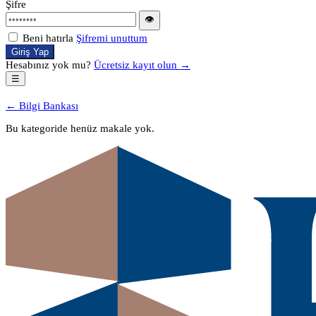
Şifre
👁
Beni hatırla
Şifremi unuttum
Giriş Yap
Hesabınız yok mu?
Ücretsiz kayıt olun →
☰
← Bilgi Bankası
Bu kategoride henüz makale yok.