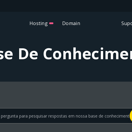
Hosting
Domain
Supo
se De Conhecime