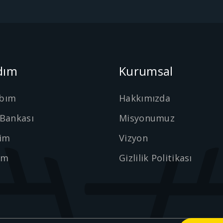
dım
Kurumsal
bım
Hakkımızda
 Bankası
Misyonumuz
şim
Vizyon
ım
Gizlilik Politikası