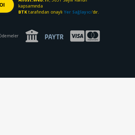
kapsamında
BTK
tarafından onaylı
Yer Sağlayıcı
'dır.
 Ödemeler