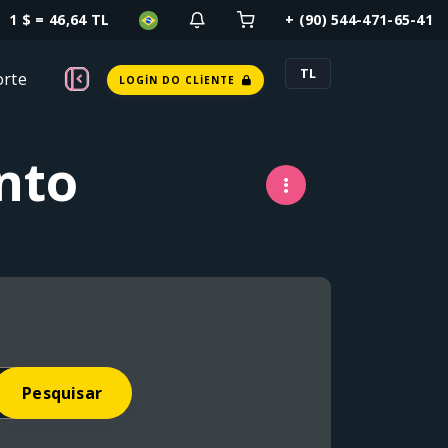
1 $ = 46,64 TL
+ (90) 544-471-65-41
TL
rte
LOGIN DO CLIENTE
nto