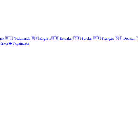
nsk
🇳🇱
Nederlands
🇬🇧
English
🇪🇪
Estonian
🇮🇷
Persian
🇫🇷
Français
🇩🇪
Deutsch

ürkçe
🌐
Українська