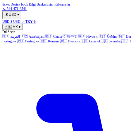
ticket Destek
book Bilgi Bankası
star Referanslar
📞 544-471-6541
💰
USD
▾
USD
$ USD
✓
TRY
₺
🇲🇰
MK
▾
Dil Seçin
🇸🇦
العربية
🇦🇿
Azerbaijani
🇪🇸
Català
🇨🇳
中文
🇭🇷
Hrvatski
🇨🇿
Čeština
🇩🇰
Da
Português
🇵🇹
Português
🇷🇴
Română
🇷🇺
Русский
🇪🇸
Español
🇸🇪
Svenska
🇹🇷
T