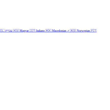
🇱
עברית
🇭🇺
Magyar
🇮🇹
Italiano
🇲🇰
Macedonian
✓
🇳🇴
Norwegian
🇵🇹