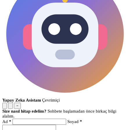
Yapay Zeka Asistanı
Çevrimiçi
−
Size nasıl hitap edelim?
Sohbete başlamadan önce birkaç bilgi
alalım.
Ad
*
Soyad
*