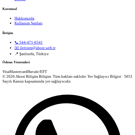
Kurumsal
Hakkımızda
Kullanım Şartları
İletişim
📞 544-471-6541
✉️ iletisim@ahost.web.tr
📍 Şanlıurfa, Türkiye
Ödeme Yöntemleri
Visa
Mastercard
Havale/EFT
© 2026 Ahost Bilişim Bilişim. Tüm hakları saklıdır.
Yer Sağlayıcı Bilgisi · 5651
Sayılı Kanun kapsamında yer sağlayıcıdır.