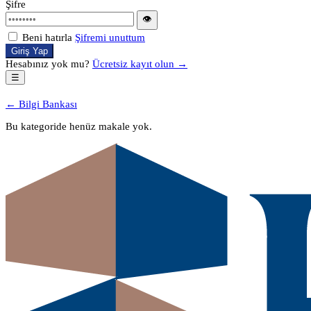
Şifre
👁
Beni hatırla
Şifremi unuttum
Giriş Yap
Hesabınız yok mu?
Ücretsiz kayıt olun →
☰
← Bilgi Bankası
Bu kategoride henüz makale yok.