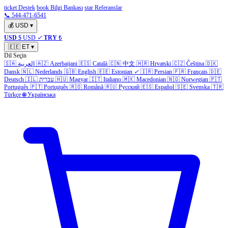
ticket Destek
book Bilgi Bankası
star Referanslar
📞 544-471-6541
💰
USD
▾
USD
$ USD
✓
TRY
₺
🇪🇪
ET
▾
Dil Seçin
🇸🇦
العربية
🇦🇿
Azerbaijani
🇪🇸
Català
🇨🇳
中文
🇭🇷
Hrvatski
🇨🇿
Čeština
🇩🇰
Dansk
🇳🇱
Nederlands
🇬🇧
English
🇪🇪
Estonian
✓
🇮🇷
Persian
🇫🇷
Français
🇩🇪
Deutsch
🇮🇱
עברית
🇭🇺
Magyar
🇮🇹
Italiano
🇲🇰
Macedonian
🇳🇴
Norwegian
🇵🇹
Português
🇵🇹
Português
🇷🇴
Română
🇷🇺
Русский
🇪🇸
Español
🇸🇪
Svenska
🇹🇷
Türkçe
🌐
Українська