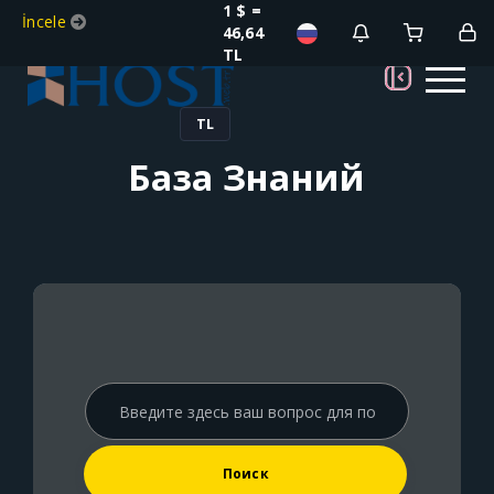
1 $ =
İncele
46,64
TL
TL
База Знаний