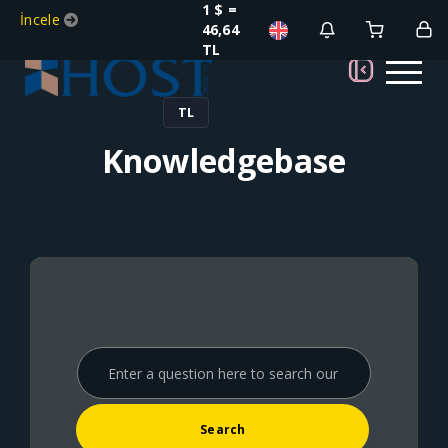
1 $ =
İncele
46,64
TL
TL
Knowledgebase